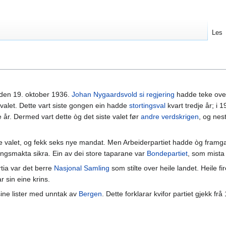
Les
den 19. oktober 1936.
Johan Nygaardsvold si regjering
hadde teke ove
 valet. Dette vart siste gongen ein hadde
stortingsval
kvart tredje år; i 1
e år. Dermed vart dette òg det siste valet før
andre verdskrigen
, og nes
 valet, og fekk seks nye mandat. Men Arbeiderpartiet hadde òg framga
jeringsmakta sikra. Ein av dei store taparane var
Bondepartiet
, som mista
rtia var det berre
Nasjonal Samling
som stilte over heile landet. Heile fi
r sin eine krins.
sine lister med unntak av
Bergen
. Dette forklarar kvifor partiet gjekk frå 