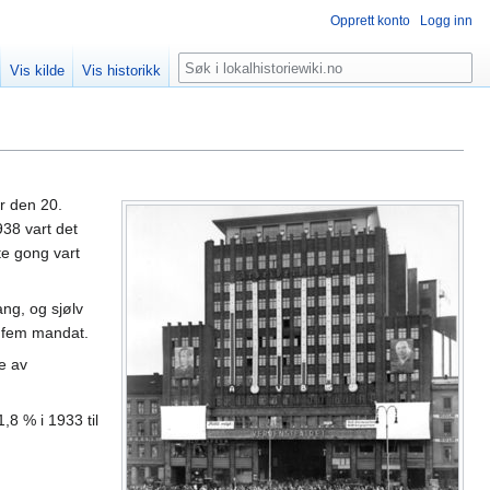
Opprett konto
Logg inn
Søk
Vis kilde
Vis historikk
r den 20.
938 vart det
te gong vart
ng, og sjølv
 fem mandat.
re av
1,8 % i 1933 til