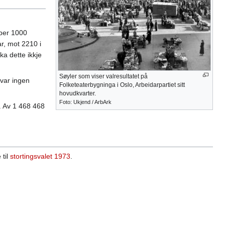
 per 1000
r, mot 2210 i
ka dette ikkje
Søyler som viser valresultatet på
var ingen
Folketeaterbygninga i Oslo, Arbeidarpartiet sitt
hovudkvarter.
Foto: Ukjend / ArbArk
t. Av 1 468 468
 til
stortingsvalet 1973
.