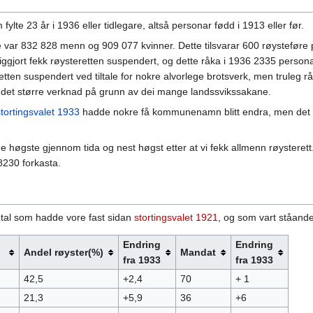
lte 23 år i 1936 eller tidlegare, altså personar fødd i 1913 eller før.
e var 832 828 menn og 909 077 kvinner. Dette tilsvarar 600 røysteføre
gjort fekk røysteretten suspendert, og dette råka i 1936 2335 persona
etten suspendert ved tiltale for nokre alvorlege brotsverk, men truleg rå
k det større verknad på grunn av dei mange landssvikssakane.
stortingsvalet 1933
hadde nokre få kommunenamn blitt endra, men det 
e høgste gjennom tida og nest høgst etter at vi fekk allmenn røysteret
8230 forkasta.
antal som hadde vore fast sidan
stortingsvalet 1921
, og som vart ståande
Endring
Endring
Andel røyster(%)
Mandat
fra 1933
fra 1933
42,5
+2,4
70
+ 1
21,3
+5,9
36
+6