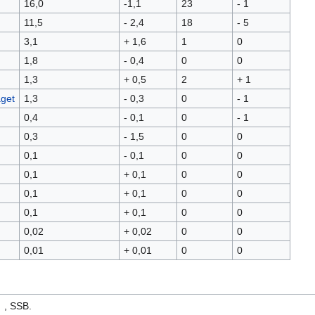
16,0
-1,1
23
- 1
11,5
- 2,4
18
- 5
3,1
+ 1,6
1
0
1,8
- 0,4
0
0
1,3
+ 0,5
2
+ 1
get
1,3
- 0,3
0
- 1
0,4
- 0,1
0
- 1
0,3
- 1,5
0
0
0,1
- 0,1
0
0
0,1
+ 0,1
0
0
0,1
+ 0,1
0
0
0,1
+ 0,1
0
0
0,02
+ 0,02
0
0
0,01
+ 0,01
0
0
, SSB.