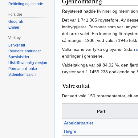
Gjennomføring
Rettleiing og metode
Røysterett hadde kvinner og menn som fy
Forsider
Det var 1 741 905 røysteføre. Av dess
Geografi
innbyggjarar. Personar som var umyndig
Emner
det førre valet. Ein kunne òg få røyster
Verktøy
så mange i 1936; ved valet i 1945 fek
Lenker hit
Valkrinsane var fylka og byane. Sidan
Relaterte endringer
endringar i grensene.
Spesialsider
Utskriftsvennlig versjon
Valdeltakinga var på 84,02 %, den fjerd
Permanent lenke
røyster vart 1 1455 238 godkjende og 
Sideinformasjon
Valresultat
Det vart vald 150 representantar, eit 
Parti
Arbeidarpartiet
Høgre