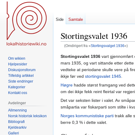
Side
Samtale
Stortingsvalet 1936
(Omdirigert fra «
Stortingsvalget 1936
»)
Hopp
Hopp
Stortingsvalet 1936
vart gjennomført 
Om wikien
til
til
mars 1935, og vart sittande etter dette
Hjelpesider
navigering
søk
vedteke at periodane skulle vere på fir
Diskusjonsforum
Tilfeldig artikkel
ikkje før ved
stortingsvalet 1945
.
Siste endringer
Høgre
hadde størst framgang ved dette
Kategorier
om dei ikkje fekk reint fleirtal var reg
Kontakt oss
Det var seksten lister i valet. Av småpa
Avdelinger
småpartia var fiskarparti som stilte i kva
Allmenning
Norges kommunistiske parti
trakk alle 
Norsk historisk leksikon
Bibliografi
berre 0,3 % i dette valet.
Kjeldearkiv
Galleri