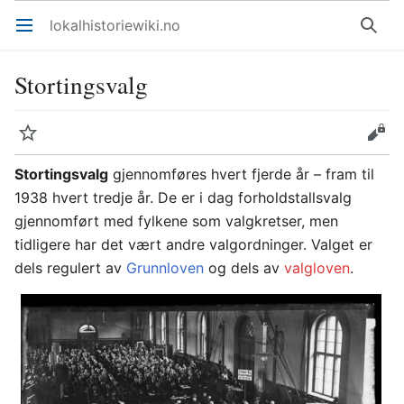
lokalhistoriewiki.no
Åpne hovedmenyen
Søk
Stortingsvalg
Overvåk
Rediger
Stortingsvalg
gjennomføres hvert fjerde år – fram til
1938 hvert tredje år. De er i dag forholdstallsvalg
gjennomført med fylkene som valgkretser, men
tidligere har det vært andre valgordninger. Valget er
dels regulert av
Grunnloven
og dels av
valgloven
.