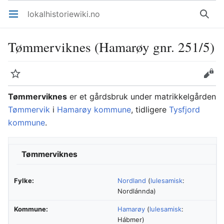
lokalhistoriewiki.no
Åpne hovedmenyen
Søk
Tømmerviknes (Hamarøy gnr. 251/5)
Overvåk
Rediger
Tømmerviknes
er et gårdsbruk under matrikkelgården
Tømmervik
i
Hamarøy kommune
, tidligere
Tysfjord
kommune
.
Tømmerviknes
Fylke:
Nordland
(
lulesamisk
:
Nordlánnda)
Kommune:
Hamarøy
(
lulesamisk
:
Hábmer)