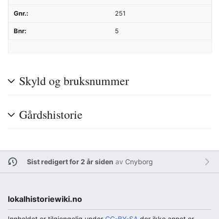
Gnr.:
251
Bnr:
5
Skyld og bruksnummer
Gårdshistorie
Sist redigert for 2 år siden
av
Cnyborg
lokalhistoriewiki.no
Innholdet er tilgjengelig under
CC-BY-SA
der ikke annet er