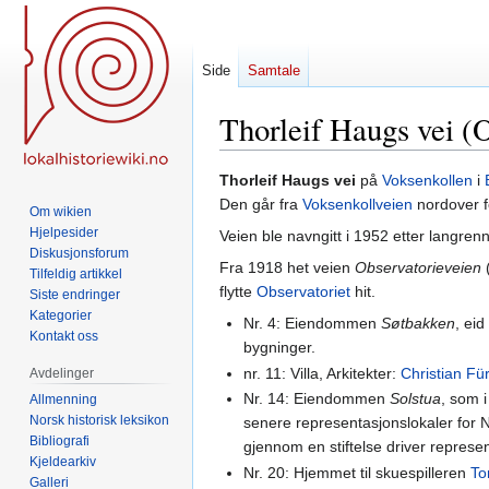
Side
Samtale
Thorleif Haugs vei (
Hopp
Hopp
Thorleif Haugs vei
på
Voksenkollen
i
til
til
Den går fra
Voksenkollveien
nordover f
Om wikien
navigering
søk
Hjelpesider
Veien ble navngitt i 1952 etter langre
Diskusjonsforum
Fra 1918 het veien
Observatorieveien
Tilfeldig artikkel
flytte
Observatoriet
hit.
Siste endringer
Kategorier
Nr. 4: Eiendommen
Søtbakken
, ei
Kontakt oss
bygninger.
nr. 11: Villa, Arkitekter:
Christian Für
Avdelinger
Nr. 14: Eiendommen
Solstua
, som 
Allmenning
Norsk historisk leksikon
senere representasjonslokaler for
Bibliografi
gjennom en stiftelse driver represen
Kjeldearkiv
Nr. 20: Hjemmet til skuespilleren
To
Galleri