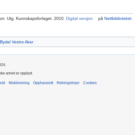
kon
. Utg. Kunnskapsforlaget. 2010.
Digital versjon
på
Nettbiblioteket
.
Bydel Vestre Aker
024.
kke annet er opplyst.
old
Mobilvisning
Opphavsrett
Retningslinjer
Cookies