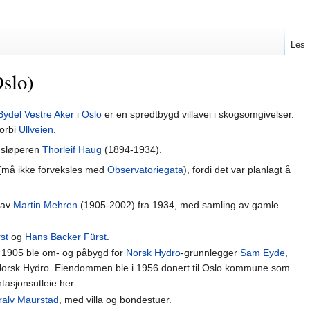
Les
Oslo)
Bydel Vestre Aker
i
Oslo
er en spredtbygd villavei i skogsomgivelser.
orbi
Ullveien
.
nnsløperen
Thorleif Haug
(1894-1934).
(må ikke forveksles med
Observatoriegata
), fordi det var planlagt å
d av
Martin Mehren
(1905-2002) fra 1934, med samling av gamle
st
og
Hans Backer Fürst
.
i 1905 ble om- og påbygd for
Norsk Hydro
-grunnlegger
Sam Eyde
,
 Norsk Hydro. Eiendommen ble i 1956 donert til Oslo kommune som
tasjonsutleie her.
ralv Maurstad
, med villa og bondestuer.