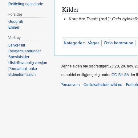
Rettleiing og metode
Kilder
Forsider
Knut Are Tvedt (red.):
Oslo byleksi
Geografi
Emner
Verktøy
Kategorier
:
Veger
Oslo kommune
Lenker hit
Relaterte endringer
Spesialsider
Utskriftsvennlig versjon
Denne siden ble sist redigert 23:28, 29. nov. 2
Permanent lenke
Sideinformasjon
Innholdet er tilgjengelig under
CC-BY-SA
der i
Personvern
Om lokalhistoriewiki.no
Forbeh