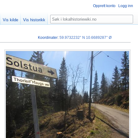
Opprett konto
Logg inn
Søk
Vis kilde
Vis historikk
Koordinater
:
59.9732232° N
10.6689287° Ø