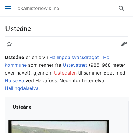
lokalhistoriewiki.no
Åpne hovedmenyen
Søk
Usteåne
Overvåk
Rediger
Usteåne
er en elv i
Hallingdalsvassdraget
i
Hol
kommune
som renner fra
Ustevatnet
(985–968 meter
over havet), gjennom
Ustedalen
til sammenløpet med
Holselva
ved Hagafoss. Nedenfor heter elva
Hallingdalselva
.
Usteåne