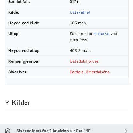
Samlet fall:
517 m
Kilde:
Ustevatnet
Høyde ved kilde
985 moh.
Utløp:
Samløp med
Holselva
ved
Hagafoss
Høyde ved utløp:
468,2 moh.
Renner gjennom:
Ustedalsfjorden
Sideelver:
Bardøla
,
Ørterdalsåna
Kilder
Sist redigert for 2 år siden
av
PaulVIF