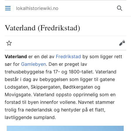
lokalhistoriewiki.no
Åpne hovedmenyen
Søk
Vaterland (Fredrikstad)
Overvåk
Rediger
Vaterland
er en del av
Fredrikstad
by som ligger rett
sør for
Gamlebyen
. Den er preget lav
trehusbebyggelse fra 17- og 1800-tallet. Vaterland
består i dag av bebyggelsen som ligger til gatene
Lodsgaten, Skippergaten, Bødtkergaten og
Movigsgate. Vaterland oppsto opprinnelig som en
forstad til byen innenfor vollene. Navnet stammer
trolig fra nederlandsk og hentyder på et flatt,
lavtliggende sumpland.