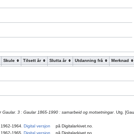
Skule
Tilsett år
Slutta år
Utdanning frå
Merknad
r Gaular. 3 : Gaular 1865-1990 : samarbeid og motsetningar
. Utg. [G
e, 1962-1964.
Digital versjon
på Digitalarkivet.no.
e, 1962-1965.
Digital versjon
på Digitalarkivet.no.