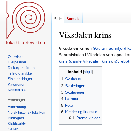
Side
Samtale
Viksdalen krins
Hopp
Hopp
Viksdalen krins
i
Gaular
i
Sunnfjord 
til
til
Sentralskulen i Viksdalen vart opna i a
Om wikien
navigering
søk
krins (gamle Viksdalen krins)
,
Øvrebotn
Hjelpesider
Diskusjonsforum
Innhold
Tilfeldig artikkel
Siste endringer
1
Skulehus
Kategorier
2
Skuledagen
Kontakt oss
3
Skulevegen
4
Lærarar
Avdelinger
5
Foto
Allmenning
6
Kjelder og litteratur
Norsk historisk leksikon
6.1
Prenta kjelder
Bibliografi
Kjeldearkiv
Galleri