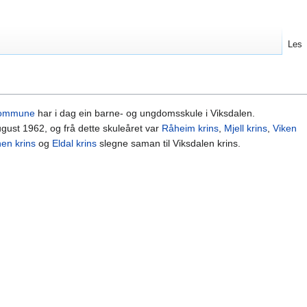
Les
kommune
har i dag ein barne- og ungdomsskule i Viksdalen.
ugust 1962, og frå dette skuleåret var
Råheim krins
,
Mjell krins
,
Viken
en krins
og
Eldal krins
slegne saman til Viksdalen krins.