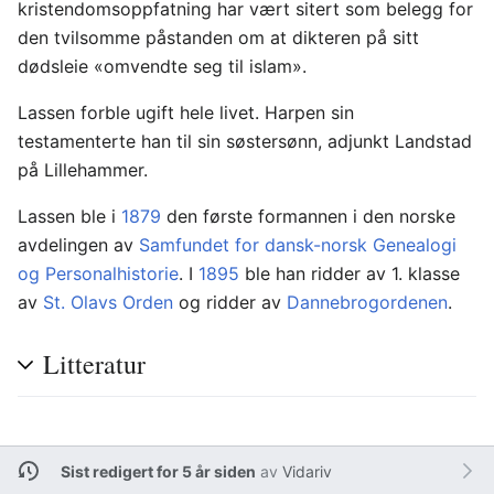
kristendomsoppfatning har vært sitert som belegg for
den tvilsomme påstanden om at dikteren på sitt
dødsleie «omvendte seg til islam».
Lassen forble ugift hele livet. Harpen sin
testamenterte han til sin søstersønn, adjunkt Landstad
på Lillehammer.
Lassen ble i
1879
den første formannen i den norske
avdelingen av
Samfundet for dansk-norsk Genealogi
og Personalhistorie
. I
1895
ble han ridder av 1. klasse
av
St. Olavs Orden
og ridder av
Dannebrogordenen
.
Litteratur
Sist redigert for 5 år siden
av
Vidariv