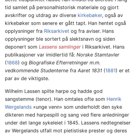
tid samlet på personalhistorisk materiale og gjort
avskrifter og utdrag av diverse
kirkebøker
, også av
kirkebøker som senere er gått tapt. Han hentet også
opplysninger fra
Riksarkivet
og fra aviser. Hans
opplysninger ble sortert på slektsnavn og siden
deponert som
Lassens samlinger
i Riksarkivet. Hans
publikasjoner var imidlertid få:
Norske Stamtavler
(
1868
) og
Biografiske Efterretninger m.m.
vedkommende Studenterne fra Aaret 1831
(
1881
) er et
par av de viktigste.
Wilhelm Lassen spilte harpe og hadde god
sangstemme (tenor). Han omtales ofte som
Henrik
Wergelands
«unge venn» som underholdt den syke
dikteren med harpespill og sang ved flere anledninger
under det lange sykeleiet i 1845. Lassens nedtegnelser
av Wergelands utfall mot pietistiske prester og deres