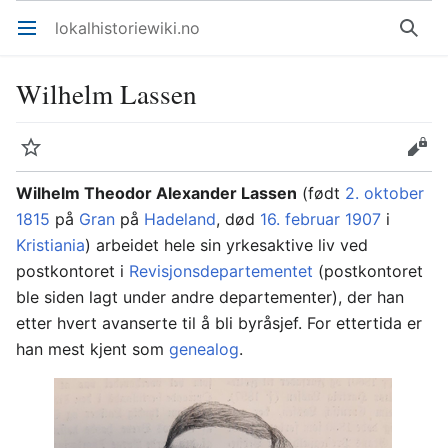
lokalhistoriewiki.no
Åpne hovedmenyen
Søk
Wilhelm Lassen
Overvåk
Rediger
Wilhelm Theodor Alexander Lassen
(født
2. oktober
1815
på
Gran
på
Hadeland
, død
16. februar
1907
i
Kristiania
) arbeidet hele sin yrkesaktive liv ved
postkontoret i
Revisjonsdepartementet
(postkontoret
ble siden lagt under andre departementer), der han
etter hvert avanserte til å bli byråsjef. For ettertida er
han mest kjent som
genealog
.