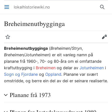
lokalhistoriewiki.no
Åpne hovedmenyen
Søk
Breheimenutbygginga
Overvåk
Rediger
Breheimenutbygginga
(
Breheimen/Stryn
,
Breheimen/Jotunheimen
) er eit vanleg namn på
planane frå 1960-, 70- og 80-åra om ei omfattande
kraftutbygging i
Breheimen
og delar av
Jotunheimen
i
Sogn og Fjordane
og
Oppland
. Planane var svært
omstridde, og berre ein del av dei er seinare realiserte.
Planane frå 1973