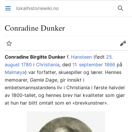
lokalhistoriewiki.no
Åpne hovedmenyen
Søk
Conradine Dunker
Overvåk
Rediger
Conradine Birgitte Dunker
f.
Hansteen
(født
25.
august
1780
i
Christiania
, død
11. september
1866
på
Malmøya
) var forfatter, skuespiller og lærer. Hennes
memoarer,
Gamle Dage
, gir innsikt i
embetsmannsstandens liv i Christiania i første halvdel
av 1800-tallet, og hennes brev har kvaliteter som gjør
at hun har blitt omtalt som en «brevkunstner».