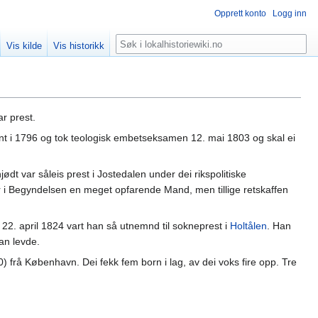
Opprett konto
Logg inn
Søk
Vis kilde
Vis historikk
ar prest.
ent i 1796 og tok teologisk embetseksamen 12. mai 1803 og skal ei
ødt var såleis prest i Jostedalen under dei rikspolitiske
ær i Begyndelsen en meget opfarende Mand, men tillige retskaffen
2. april 1824 vart han så utnemnd til sokneprest i
Holtålen
. Han
an levde.
frå København. Dei fekk fem born i lag, av dei voks fire opp. Tre