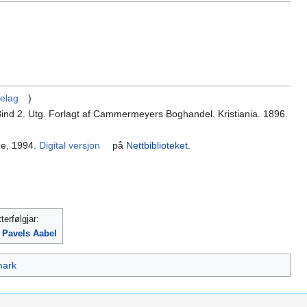
ielag
)
ind 2. Utg. Forlagt af Cammermeyers Boghandel. Kristiania. 1896.
ne, 1994.
Digital versjon
på
Nettbiblioteket
.
terfølgjar:
 Pavels Aabel
mark