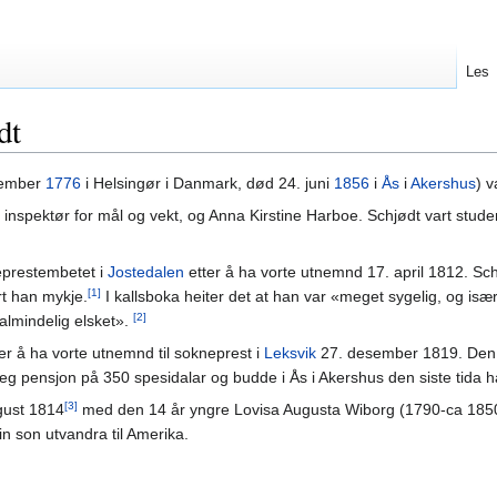
Les
dt
sember
1776
i Helsingør i Danmark, død 24. juni
1856
i
Ås
i
Akershus
) v
nspektør for mål og vekt, og Anna Kirstine Harboe. Schjødt vart stud
eprestembetet i
Jostedalen
etter å ha vorte utnemnd 17. april 1812. Schj
[1]
t han mykje.
I kallsboka heiter det at han var «meget sygelig, og is
[2]
 almindelig elsket».
er å ha vorte utnemnd til sokneprest i
Leksvik
27. desember 1819. Den 2
leg pensjon på 350 spesidalar og budde i Ås i Akershus den siste tida h
[3]
ugust 1814
med den 14 år yngre Lovisa Augusta Wiborg (1790-ca 1850) 
n son utvandra til Amerika.