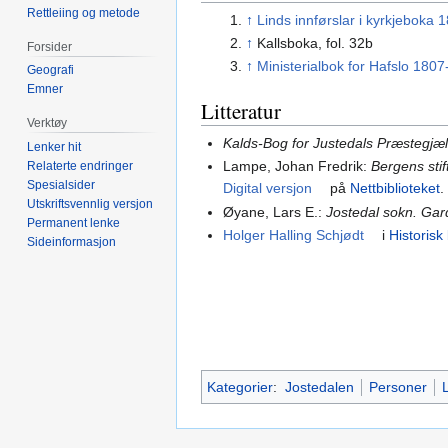
Rettleiing og metode
↑
Linds innførslar i kyrkjeboka 
↑
Kallsboka, fol. 32b
Forsider
↑
Ministerialbok for Hafslo 1807
Geografi
Emner
Litteratur
Verktøy
Kalds-Bog for Justedals Præstegjæ
Lenker hit
Lampe, Johan Fredrik:
Bergens stif
Relaterte endringer
Spesialsider
Digital versjon
på
Nettbiblioteket
.
Utskriftsvennlig versjon
Øyane, Lars E.:
Jostedal sokn. Gar
Permanent lenke
Holger Halling Schjødt
i
Historisk
Sideinformasjon
Kategorier
:
Jostedalen
Personer