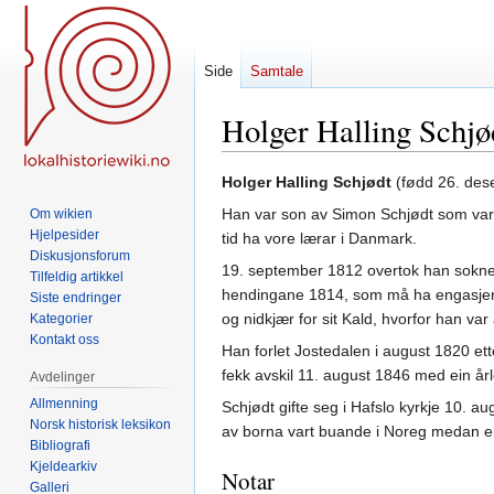
Side
Samtale
Holger Halling Schjø
Hopp
Hopp
Holger Halling Schjødt
(fødd 26. de
til
til
Han var son av Simon Schjødt som var i
Om wikien
navigering
søk
Hjelpesider
tid ha vore lærar i Danmark.
Diskusjonsforum
19. september 1812 overtok han sokn
Tilfeldig artikkel
hendingane 1814, som må ha engasjer
Siste endringer
og nidkjær for sit Kald, hvorfor han var
Kategorier
Kontakt oss
Han forlet Jostedalen i august 1820 ett
fekk avskil 11. august 1846 med ein år
Avdelinger
Allmenning
Schjødt gifte seg i Hafslo kyrkje 10. a
Norsk historisk leksikon
av borna vart buande i Noreg medan ei
Bibliografi
Kjeldearkiv
Notar
Galleri