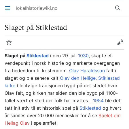
lokalhistoriewiki.no
Åpne hovedmenyen
Søk
Slaget på Stiklestad
Overvåk
Rediger
Slaget på
Stiklestad
i den 29. juli
1030
, skapte et
vendepunkt i norsk historie og markerte overgangen
fra hedendom til kristendom.
Olav Haraldsson
falt i
slaget og ble senere kalt
Olav den Hellige
.
Stiklestad
kirke
ble ifølge tradisjonen bygd på det stedet hvor
Olav falt, og kirken har siden den ble bygd på 1100-
tallet vært et sted der folk har møttes. I
1954
ble det
tatt initiativ til et historisk spel på
Stiklestad
og hvert
år samles over 20 000 mennesker for å se
Spelet om
Heilag Olav
i spelamfiet.