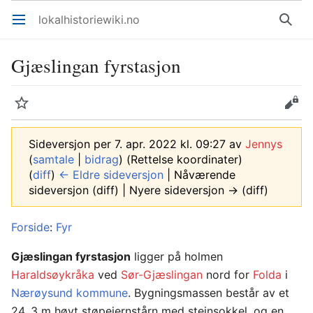
lokalhistoriewiki.no
Åpne hovedmenyen
Søk
Gjæslingan fyrstasjon
Overvåk
Rediger
Sideversjon per 7. apr. 2022 kl. 09:27 av
Jennys
(
samtale
|
bidrag
)
(Rettelse koordinater)
(
diff
)
← Eldre sideversjon
| Nåværende
sideversjon (diff) | Nyere sideversjon → (diff)
Forside
:
Fyr
Gjæslingan fyrstasjon
ligger på holmen
Haraldsøykråka
ved
Sør-Gjæslingan
nord for
Folda
i
Nærøysund kommune
. Bygningsmassen består av et
24, 3 m høyt støpejernstårn med steinsokkel, og en