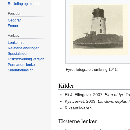
Rettleiing og metode
Forsider
Geografi
Emner
Verktøy
Lenker hit
Relaterte endringer
Spesialsider
Utskriftsvennlig versjon
Permanent lenke
Fyret fotografert omkring 1941.
Sideinformasjon
Kilder
Eli J. Ellingsve. 2007.
Finn et fyr
. T
Kystverket. 2009.
Landsverneplan fo
Riksantikvaren
Eksterne lenker