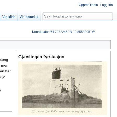
Opprett konto
Logg inn
Søk
Vis kilde
Vis historikk
Koordinater
:
64.7272245° N
10.8558305° Ø
Gjæslingan fyrstasjon
etong
m, men
nen har
ljø,
n