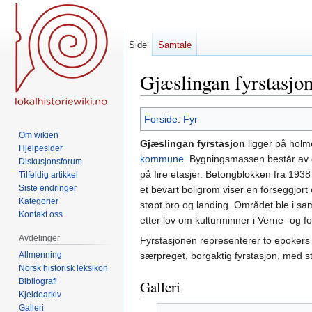
Side
Samtale
Gjæslingan fyrstasjo
Hopp
Hopp
Forside
:
Fyr
til
til
Om wikien
Gjæslingan fyrstasjon
ligger på hol
navigering
søk
Hjelpesider
kommune
. Bygningsmassen består av e
Diskusjonsforum
på fire etasjer. Betongblokken fra 1938
Tilfeldig artikkel
Siste endringer
et bevart boligrom viser en forseggjort
Kategorier
støpt bro og landing. Området ble i sa
Kontakt oss
etter lov om kulturminner i Verne- og f
Avdelinger
Fyrstasjonen representerer to epokers 
Allmenning
særpreget, borgaktig fyrstasjon, med s
Norsk historisk leksikon
Bibliografi
Galleri
Kjeldearkiv
Galleri