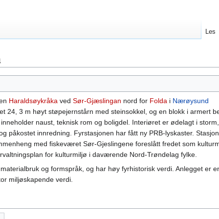
Les
n
men
Haraldsøykråka
ved
Sør-Gjæslingan
nord for
Folda
i
Nærøysund
t 24, 3 m høyt støpejernstårn med steinsokkel, og en blokk i armert b
 inneholder naust, teknisk rom og boligdel. Interiøret er ødelagt i stor
 og påkostet innredning. Fyrstasjonen har fått ny PRB-lyskaster. Stasjo
mmenheng med fiskeværet Sør-Gjeslingene foreslått fredet som kulturmi
orvaltningsplan for kulturmiljø i daværende Nord-Trøndelag fylke.
materialbruk og formspråk, og har høy fyrhistorisk verdi. Anlegget er e
tor miljøskapende verdi.