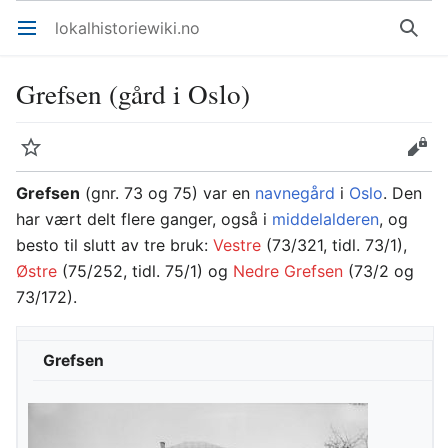
lokalhistoriewiki.no
Åpne hovedmenyen
Søk
Grefsen (gård i Oslo)
Overvåk
Rediger
Grefsen
(gnr. 73 og 75) var en
navnegård
i
Oslo
. Den
har vært delt flere ganger, også i
middelalderen
, og
besto til slutt av tre bruk:
Vestre
(73/321, tidl. 73/1),
Østre
(75/252, tidl. 75/1) og
Nedre Grefsen
(73/2 og
73/172).
Grefsen