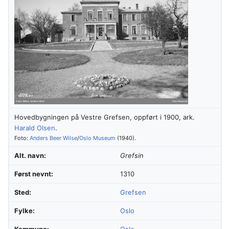
Hovedbygningen på Vestre Grefsen, oppført i 1900, ark.
Harald Olsen
.
Foto:
Anders Beer Wilse
/
Oslo Museum
(1940).
Alt. navn:
Grefsin
Først nevnt:
1310
Sted:
Grefsen
Fylke:
Oslo
Kommune:
Oslo