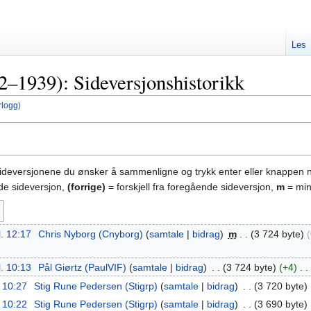
Les
2–1939): Sideversjonshistorikk
rlogg
)
sideversjonene du ønsker å sammenligne og trykk enter eller knappen 
nde sideversjon,
(forrige)
= forskjell fra foregående sideversjon,
m
= min
l. 12:17
‎
Chris Nyborg (Cnyborg)
samtale
bidrag
‎
m
3 724 byte
l. 10:13
‎
Pål Giørtz (PaulVIF)
samtale
bidrag
‎
3 724 byte
+4
‎
. 10:27
‎
Stig Rune Pedersen (Stigrp)
samtale
bidrag
‎
3 720 byte
. 10:22
‎
Stig Rune Pedersen (Stigrp)
samtale
bidrag
‎
3 690 byte