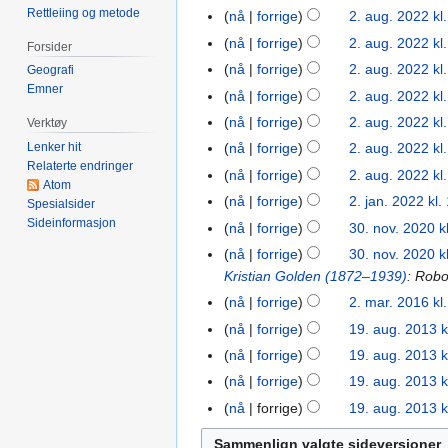
g
2022
Rettleiing og metode
nå
forrige
2. aug. 2022 kl
e
nå
forrige
2. aug. 2022 kl
n
Forsider
r
nå
forrige
2. aug. 2022 kl
Geografi
e
Emner
nå
forrige
2. aug. 2022 kl
d
nå
forrige
2. aug. 2022 kl
Verktøy
i
I
Lenker hit
nå
forrige
2. aug. 2022 kl
g
n
Relaterte endringer
nå
forrige
2. aug. 2022 kl
e
Atom
g
r
nå
forrige
2. jan. 2022 kl.
2.
Spesialsider
e
i
Sideinformasjon
jan.
nå
forrige
30. nov. 2020 k
30.
n
n
2022
nov.
r
nå
forrige
30. nov. 2020 k
g
2020
e
Kristian Golden (1872–1939)
: Robo
s
d
nå
forrige
2. mar. 2016 kl
2.
f
i
mar.
nå
forrige
19. aug. 2013 k
19.
o
g
2016
I
aug.
r
nå
forrige
19. aug. 2013 k
e
n
2013
I
k
nå
forrige
19. aug. 2013 k
r
g
n
l
i
nå
forrige
19. aug. 2013 k
e
g
a
n
n
e
r