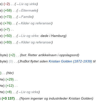
e
−2
‎
→‎Liv og virke
e
+58
‎
→‎Ettermæle
e
+73
‎
→‎Familie
e
+76
‎
→‎Kilder og referanser
e
+7
‎
e
+50
‎
→‎Liv og virke
:
døde i Hamburg
e
+93
‎
→‎Kilder og referanser
 byte
+2
‎
bot: Retter artikkelnavn i oppslagsord
byte
0
‎
JhsBot flyttet siden
Kristian Golden (1872-1939)
til
6
‎
hbr
yte
+29
‎
yte
+12
‎
yte
+8
‎
→‎Liv og virke
+3 137
‎
Nyom ingeniør og industrileder Kristian Golden