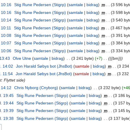
. 10:16
‎
Stig Rune Pedersen (Stigrp)
samtale
bidrag
‎
m
3 596 byt
. 10:16
‎
Stig Rune Pedersen (Stigrp)
samtale
bidrag
‎
m
3 598 byt
. 10:14
‎
Stig Rune Pedersen (Stigrp)
samtale
bidrag
‎
m
3 540 byt
. 10:11
‎
Stig Rune Pedersen (Stigrp)
samtale
bidrag
‎
m
3 467 byt
. 10:08
‎
Stig Rune Pedersen (Stigrp)
samtale
bidrag
‎
m
3 391 byt
. 10:07
‎
Stig Rune Pedersen (Stigrp)
samtale
bidrag
‎
m
3 384 byt
. 10:06
‎
Stig Rune Pedersen (Stigrp)
samtale
bidrag
‎
m
3 334 byt
 13:43
‎
Olve Utne
samtale
bidrag
‎
3 241 byte
+7
‎
{{bm}}
l. 14:02
‎
Jon Harald Søbys bot (JhsBot)
samtale
bidrag
‎
m
3 234
l. 11:54
‎
Jon Harald Søbys bot (JhsBot)
samtale
bidrag
‎
m
3 232 
t: Flyttet side
. 14:12
‎
Chris Nyborg (Cnyborg)
samtale
bidrag
‎
3 232 byte
+4
l. 19:45
‎
Stig Rune Pedersen (Stigrp)
samtale
bidrag
‎
m
3 186 b
l. 19:44
‎
Stig Rune Pedersen (Stigrp)
samtale
bidrag
‎
m
3 157 b
l. 19:39
‎
Stig Rune Pedersen (Stigrp)
samtale
bidrag
‎
m
3 145 b
l. 19:38
‎
Stig Rune Pedersen (Stigrp)
samtale
bidrag
‎
3 137 byte