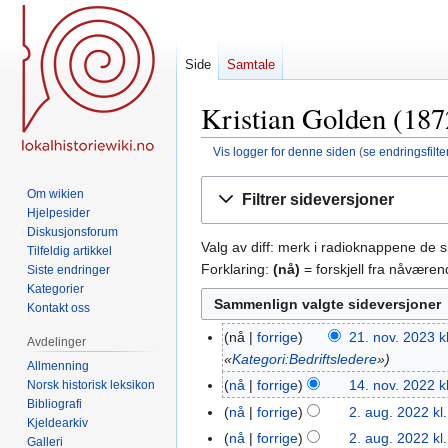
Side
Samtale
Kristian Golden (187
Vis logger for denne siden
(
se endringsfilte
Hopp
Hopp
Om wikien
Filtrer sideversjoner
til
til
Hjelpesider
navigering
søk
Diskusjonsforum
Valg av diff: merk i radioknappene de 
Tilfeldig artikkel
Forklaring:
(nå)
= forskjell fra nåvære
Siste endringer
Kategorier
Kontakt oss
nå
forrige
21. nov. 2023 k
21.
Avdelinger
«
Kategori:Bedriftsledere
»
nov.
Allmenning
2023
nå
forrige
14. nov. 2022 k
Norsk historisk leksikon
14.
Bibliografi
I
nov.
nå
forrige
2. aug. 2022 kl
2.
Kjeldearkiv
n
2022
aug.
nå
forrige
2. aug. 2022 kl
Galleri