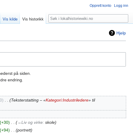
Opprett konto
Logg inn
Søk
Vis kilde
Vis historikk
Hjelp
nederst på siden.
dre endring.
0
‎
Teksterstatting – «
Kategori:Industriledere
» til
+30
‎
→‎Liv og virke
:
skole
+94
‎
portrett