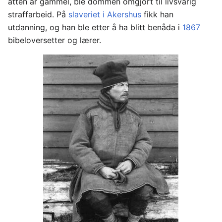
atten år gammel, ble dommen omgjort til livsvarig
straffarbeid. På
slaveriet i Akershus
fikk han
utdanning, og han ble etter å ha blitt benåda i
1867
bibeloversetter og lærer.