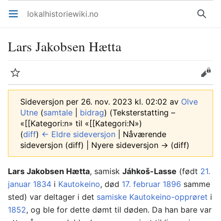
lokalhistoriewiki.no
Åpne hovedmenyen
Søk
Lars Jakobsen Hætta
Overvåk
Rediger
Sideversjon per 26. nov. 2023 kl. 02:02 av
Olve
Utne
(
samtale
|
bidrag
)
(Teksterstatting –
«[[Kategori:n» til «[[Kategori:N»)
(
diff
)
← Eldre sideversjon
| Nåværende
sideversjon (diff) | Nyere sideversjon → (diff)
Lars Jakobsen Hætta
, samisk
Jáhkoš-Lasse
(født
21.
januar
1834
i
Kautokeino
, død
17. februar
1896
samme
sted) var deltager i det
samiske
Kautokeino-opprøret
i
1852
, og ble for dette dømt til døden. Da han bare var