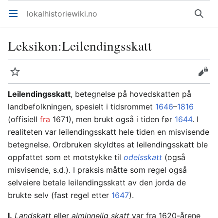
lokalhistoriewiki.no
Åpne hovedmenyen
Søk
Leksikon
:
Leilendingsskatt
Overvåk
Rediger
Leilendingsskatt
, betegnelse på hovedskatten på
landbefolkningen, spesielt i tidsrommet
1646
–
1816
(offisiell
fra
1671), men brukt også i tiden før
1644
. I
realiteten var leilendingsskatt hele tiden en misvisende
betegnelse. Ordbruken skyldtes at leilendingsskatt ble
oppfattet som et motstykke til
odelsskatt
(også
misvisende, s.d.). I praksis måtte som regel også
selveiere betale leilendingsskatt av den jorda de
brukte selv (fast regel etter
1647
).
I.
Landskatt
eller
alminnelig skatt
var fra 1620-årene