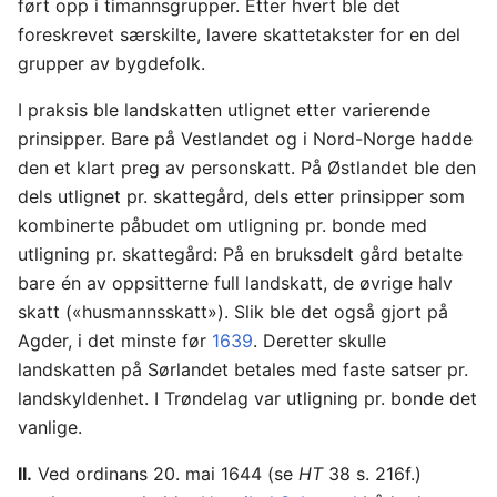
ført opp i timannsgrupper. Etter hvert ble det
foreskrevet særskilte, lavere skattetakster for en del
grupper av bygdefolk.
I praksis ble landskatten utlignet etter varierende
prinsipper. Bare på Vestlandet og i Nord-Norge hadde
den et klart preg av personskatt. På Østlandet ble den
dels utlignet pr. skattegård, dels etter prinsipper som
kombinerte påbudet om utligning pr. bonde med
utligning pr. skattegård: På en bruksdelt gård betalte
bare én av oppsitterne full landskatt, de øvrige halv
skatt («husmannsskatt»). Slik ble det også gjort på
Agder, i det minste før
1639
. Deretter skulle
landskatten på Sørlandet betales med faste satser pr.
landskyldenhet. I Trøndelag var utligning pr. bonde det
vanlige.
II.
Ved ordinans 20. mai 1644 (se
HT
38 s. 216f.)