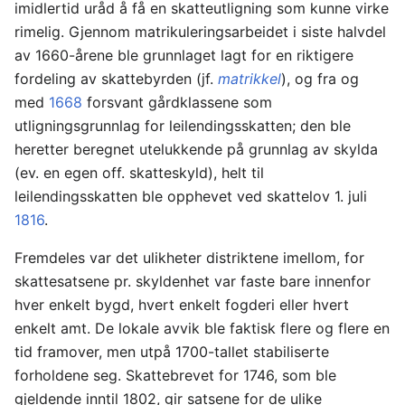
imidlertid uråd å få en skatteutligning som kunne virke
rimelig. Gjennom matrikulerings­arbeidet i siste halvdel
av 1660-årene ble grunn­laget lagt for en riktigere
fordeling av skatte­byrden (jf.
matrikkel
), og fra og
med
1668
forsvant gårdklassene som
utligningsgrunnlag for leilendingsskatten; den ble
heretter beregnet utelukkende på grunnlag av skylda
(ev. en egen off. skatteskyld), helt til
leilendingsskatten ble opphevet ved skattelov 1. juli
1816
.
Fremdeles var det ulikheter distriktene imellom, for
skattesatsene pr. skyldenhet var faste bare innenfor
hver enkelt bygd, hvert enkelt fogderi eller hvert
enkelt amt. De lokale avvik ble faktisk flere og flere en
tid framover, men utpå 1700-tallet stabiliserte
forholdene seg. Skatte­brevet for 1746, som ble
gjeldende inntil 1802, gir satsene for de ulike