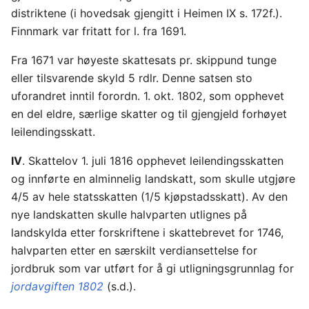
distriktene (i hovedsak gjengitt i Heimen IX s. 172f.).
Finnmark var fritatt for l. fra 1691.
Fra 1671 var høyeste skattesats pr. skippund tunge
eller tilsvarende skyld 5 rdlr. Denne satsen sto
uforandret inntil forordn. 1. okt. 1802, som opphevet
en del eldre, særlige skatter og til gjengjeld forhøyet
leilendingsskatt.
IV
. Skattelov 1. juli 1816 opphevet leilendingsskatten
og innførte en alminnelig landskatt, som skulle utgjøre
4/5 av hele statsskatten (1/5 kjøpstadsskatt). Av den
nye landskatten skulle halvparten utlignes på
landskylda etter forskriftene i skattebrevet for 1746,
halvparten etter en særskilt verdiansettelse for
jordbruk som var utført for å gi utligningsgrunnlag for
jordavgiften 1802
(s.d.).