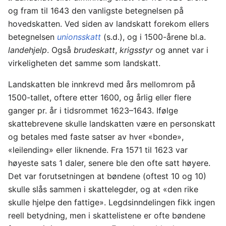
og fram til 1643 den vanligste betegnelsen på
hovedskatten. Ved siden av landskatt forekom ellers
betegnelsen
unionsskatt
(s.d.), og i 1500-årene bl.a.
landehjelp
. Også
brudeskatt
,
krigsstyr
og annet var i
virkeligheten det samme som landskatt.
Land­skatten ble innkrevd med års mellomrom på
1500-tallet, oftere etter 1600, og årlig eller flere
ganger pr. år i tidsrommet 1623–1643. Ifølge
skattebrevene skulle landskatten være en personskatt
og betales med faste satser av hver «bonde»,
«leilending» eller liknende. Fra 1571 til 1623 var
høyeste sats 1 daler, senere ble den ofte satt høyere.
Det var forutsetningen at bøndene (oftest 10 og 10)
skulle slås sammen i skattelegder, og at «den rike
skulle hjelpe den fattige». Legdsinndelingen fikk ingen
reell betydning, men i skattelistene er ofte bøndene