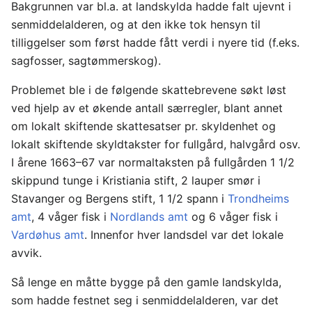
Bakgrunnen var bl.a. at landskylda hadde falt ujevnt i
senmiddelalderen, og at den ikke tok hensyn til
tilliggelser som først hadde fått verdi i ­nyere tid (f.eks.
sagfosser, sagtømmerskog).
Problemet ble i de følgende skattebrevene søkt løst
ved hjelp av et økende antall særregler, blant annet
om lokalt skiftende skattesatser pr. skyldenhet og
lokalt skiftende skyldtakster for fullgård, halvgård osv.
I årene 1663–67 var normaltaksten på fullgården 1 1/2
skippund tunge i Kristiania stift, 2 lauper smør i
Stavanger og Bergens stift, 1 1/2 spann i
Trondheims
amt
, 4 våger fisk i
Nordlands amt
og 6 våger fisk i
Vardøhus amt
. Innenfor hver landsdel var det lokale
avvik.
Så lenge en måtte bygge på den gamle landskylda,
som hadde festnet seg i senmiddelalderen, var det