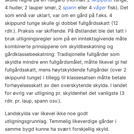
4 huder, 2 lauper smør, 2
spann
eller 4
våger
fisk). Det
som ennå var uklart, var om en gård på f.eks. 4
skippund tunge skulle gi dobbel fullgårdsskatt (12
rdlr.). Praksis var skiftende. På Østlandet ble det tatt i
bruk utligningsregler som på en inntektsgivende måte
kombinerte prinsippene om skyldbeskatning og
gårdklassebeskatning: Tradisjonelle fullgårder som
skyldte mindre enn fullgårds­målet, måtte likevel gi hel
fullgårdsskatt, mens høytskyldende fullgårder (over 2
skippund tunge) i tillegg til klassesatsen måtte betale
forhøyelsesskatt av den overskytende skylda. I landet
for ­øvrig var utligning pr. skyldenhet det vanligste (3
rdlr. pr. laup, spann osv.).
Landskylda var likevel ikke noe godt
utligningsgrunnlag. Temmelig likeverdige gårder i
samme bygd kunne ha svært forskjellig skyld.