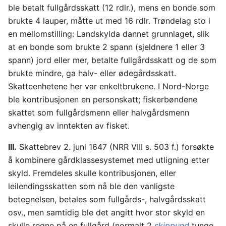
ble betalt fullgårdsskatt (12 rdlr.), mens en bonde som
brukte 4 lauper, måtte ut med 16 rdlr. Trøndelag sto i
en mellomstilling: Landskylda dannet grunnlaget, slik
at en bonde som brukte 2 spann (sjeldnere 1 eller 3
spann) jord eller mer, betalte fullgårdsskatt og de som
brukte mindre, ga halv- eller ødegårdsskatt.
Skatteenhetene her var enkeltbrukene. I Nord-Norge
ble kontribusjonen en personskatt; fiskerbøndene
skattet som fullgårdsmenn eller halvgårdsmenn
avhengig av inntekten av fisket.
III.
Skattebrev 2. juni 1647 (NRR VIII s. 503 f.) forsøkte
å kombinere gårdklassesystemet med utligning etter
skyld. Fremdeles skulle kontribusjonen, eller
leilendingsskatten som nå ble den vanligste
betegnelsen, betales som fullgårds-, halvgårdsskatt
osv., men samtidig ble det angitt hvor stor skyld en
skulle regne på en fullgård (normalt 2
skippund
tunge,