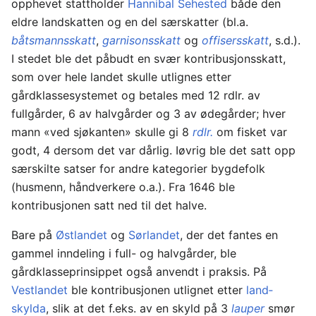
opphevet stattholder
Hannibal Sehested
både den
eldre landskatten og en del særskatter (bl.a.
båtsmannsskatt
,
garnisonsskatt
og
offisersskatt
, s.d.).
I stedet ble det påbudt en svær kontribusjonsskatt,
som over hele landet skulle utlignes etter
gårdklassesystemet og betales med 12 rdlr. av
fullgårder, 6 av halvgårder og 3 av ødegårder; hver
mann «ved sjøkanten» skulle gi 8
rdlr.
om fisket var
godt, 4 dersom det var dårlig. Iøvrig ble det satt opp
særskilte satser for andre kategorier bygdefolk
(husmenn, håndverkere o.a.). Fra 1646 ble
kontribusjonen satt ned til det halve.
Bare på
Østlandet
og
Sørlandet
, der det fantes en
gammel inndeling i full- og halvgårder, ble
gårdklasseprinsippet også anvendt i praksis. På
Vestlandet
ble kontribusjonen utlignet etter
land­
skylda
, slik at det f.eks. av en skyld på 3
lauper
smør