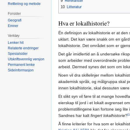
9
Referanser
Rettleiing og metode
10
Litteratur
Forsider
Geografi
Hva er lokalhistorie?
Emner
Én definisjon av lokalhistorie er at den
Verktøy
uklart. Det kan være snakk om en gård 
Lenker hit
lokalhistorie. Det området som er gjenst
Relaterte endringer
Spesialsider
Det går imidlertid an å undersøke riks
Utskriftsvennlig versjon
som arbeider med overordnede problemstil
Permanent lenke
arbeid. Dermed synes det som om lokal av
Sideinformasjon
Noen vil dra skillelinjer mellom lokalh
akademisk språk, og målgruppa skal p
innen lokalhistorie, skal dessuten være 
Et slikt syn vil føre til at mange hove
eierskap til jord i et lokalt avgrenset
problemstillingene kan fortone seg lite 
[1
Sandnes har kalt
fingert lokalhistorie
?
Å finne kriterier for hva som er lokalhis