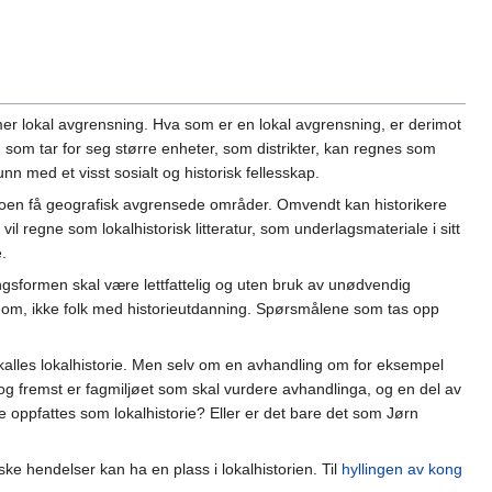
en mer lokal avgrensning. Hva som er en lokal avgrensning, er derimot
 som tar for seg større enheter, som distrikter, kan regnes som
nn med et visst sosialt og historisk fellesskap.
r noen få geografisk avgrensede områder. Omvendt kan historikere
il regne som lokalhistorisk litteratur, som underlagsmateriale i sitt
.
ingsformen skal være lettfattelig og uten bruk av unødvendig
om, ikke folk med historieutdanning. Spørsmålene som tas opp
 kalles lokalhistorie. Men selv om en avhandling om for eksempel
t og fremst er fagmiljøet som skal vurdere avhandlinga, og en del av
ne oppfattes som lokalhistorie? Eller er det bare det som Jørn
iske hendelser kan ha en plass i lokalhistorien. Til
hyllingen av kong