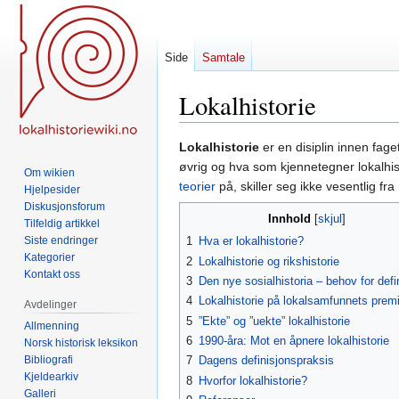
Side
Samtale
Lokalhistorie
Hopp
Hopp
Lokalhistorie
er en disiplin innen fage
til
til
øvrig og hva som kjennetegner lokalhisto
Om wikien
navigering
søk
teorier
på, skiller seg ikke vesentlig fr
Hjelpesider
Diskusjonsforum
Innhold
Tilfeldig artikkel
Siste endringer
1
Hva er lokalhistorie?
Kategorier
2
Lokalhistorie og rikshistorie
Kontakt oss
3
Den nye sosialhistoria – behov for defi
4
Lokalhistorie på lokalsamfunnets prem
Avdelinger
5
”Ekte” og ”uekte” lokalhistorie
Allmenning
6
1990-åra: Mot en åpnere lokalhistorie
Norsk historisk leksikon
Bibliografi
7
Dagens definisjonspraksis
Kjeldearkiv
8
Hvorfor lokalhistorie?
Galleri