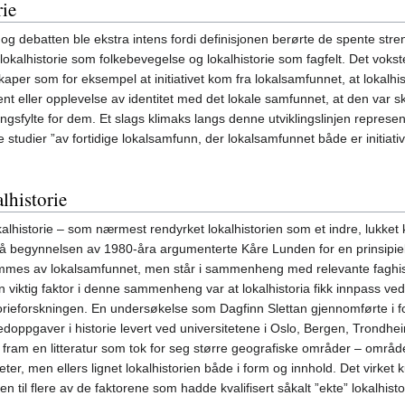
rie
, og debatten ble ekstra intens fordi definisjonen berørte de spente s
okalhistorie som folkebevegelse og lokalhistorie som fagfelt. Det vokste
nskaper som for eksempel at initiativet kom fra lokalsamfunnet, at lokalh
t eller opplevelse av identitet med det lokale samfunnet, at den var 
gsfylte for dem. Et slags klimaks langs denne utviklingslinjen represent
re studier ”av fortidige lokalsamfunn, der lokalsamfunnet både er initiativ
lhistorie
alhistorie – som nærmest rendyrket lokalhistorien som et indre, lukket k
 på begynnelsen av 1980-åra argumenterte Kåre Lunden for en prinsipielt
emmes av lokalsamfunnet, men står i sammenheng med relevante faghisto
 En viktig faktor i denne sammenheng var at lokalhistoria fikk innpass ve
ieforskningen. En undersøkelse som Dagfinn Slettan gjennomførte i forb
edoppgaver i historie levert ved universitetene i Oslo, Bergen, Trondheim
e fram en litteratur som tok for seg større geografiske områder – områd
ter, men ellers lignet lokalhistorien både i form og innhold. Det virket k
 til flere av de faktorene som hadde kvalifisert såkalt ”ekte” lokalhisto