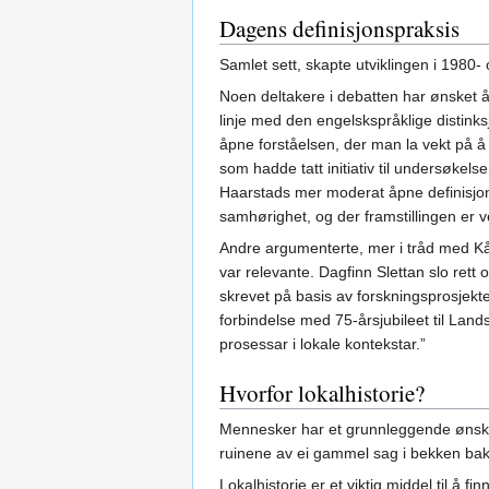
Dagens definisjonspraksis
Samlet sett, skapte utviklingen i 1980
Noen deltakere i debatten har ønsket å
linje med den engelskspråklige distink
åpne forståelsen, der man la vekt på 
som hadde tatt initiativ til undersøkels
Haarstads mer moderat åpne definisjon v
samhørighet, og der framstillingen er 
Andre argumenterte, mer i tråd med Kåre
var relevante. Dagfinn Slettan slo rett 
skrevet på basis av forskningsprosjekt
forbindelse med 75-årsjubileet til Landsl
prosessar i lokale kontekstar.”
Hvorfor lokalhistorie?
Mennesker har et grunnleggende ønske o
ruinene av ei gammel sag i bekken bak h
Lokalhistorie er et viktig middel til å 