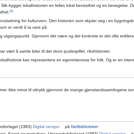
 bygger lokalhistorien en felles lokal bevissthet og en bevegelse. Det 
[4]
sthet.
forutsetning for kulturvern. Den historien som skjuler seg i en bygningsk
 som er verdt å ta vare på.
rlig utgangspunkt. Gjennom det nære og det konkrete er det ofte enklere 
ar vært å samle biter til det store puslespillet, rikshistorien.
okalhistorie kan representere en egeninteresse for folk. Og er en interess
ommer ikke minst til uttrykk gjennom de mange gjenstandssamlingene som
ksforlaget (1983).
Digital versjon
på
Nettbiblioteket
torie. Faget og metodene
, Universitetsforlaget (1983).
Digital versjon
p