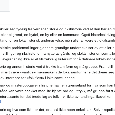
 skiller seg tydelig fra verdenshistorie og rikshistorie ved at den har 
eller ei grend, en bydel, en by eller en kommune. Også historieskriving
and for en lokalhistorisk undersøkelse, må i alle fall være et lokalsamfu
politiske problemstillinger gjennom grundige undersøkelser av ett elle
linger og rikshistorie, ha nytte av gårds- og slektshistorier, som alle v
grensning ikke er et tilstrekkelig kriterium for å definere lokalhistorie
istorie og annen historie ved å trekke fram form og målgruppe. Framstill
rimært være «vanlige» mennesker i de lokalsamfunnene det dreier seg 
av interesse for «folk flest» i lokalsamfunnene.
dfags- og masteroppgaver i historie havner i grenseland for hva som kan
 område kan være spekket med lite kjente ord og uttrykk, målgruppa førs
interessante for det brede lag av folk – vil ikke avhandlinga likevel kun
]
torie og hva som ikke er det, er altså ikke noen enkel sak. Selv rikspolit