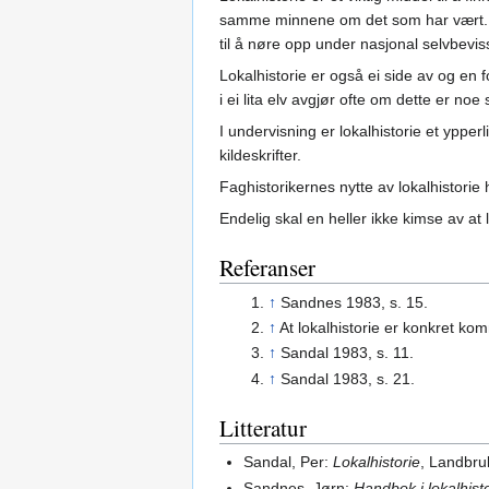
samme minnene om det som har vært. Slik
til å nøre opp under nasjonal selvbevis
Lokalhistorie er også ei side av og en 
i ei lita elv avgjør ofte om dette er noe
I undervisning er lokalhistorie et yppe
kildeskrifter.
Faghistorikernes nytte av lokalhistorie h
Endelig skal en heller ikke kimse av at l
Referanser
↑
Sandnes 1983, s. 15.
↑
At lokalhistorie er konkret k
↑
Sandal 1983, s. 11.
↑
Sandal 1983, s. 21.
Litteratur
Sandal, Per:
Lokalhistorie
, Landbru
Sandnes, Jørn:
Handbok i lokalhis