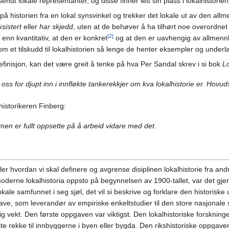
ndt lokale representanter, og disse finner lett sin plass i lokalhistorien
ser på historien fra en lokal synsvinkel og trekker det lokale ut av den 
sistert
eller
har skjedd
, uten at de behøver å ha tilhørt noe overordnet
[2]
 enn kvantitativ, at den er konkret
og at den er uavhengig av allmenn
om et tilskudd til lokalhistorien så lenge de henter eksempler og under
efinisjon, kan det være greit å tenke på hva Per Sandal skrev i si bok
Lo
e oss for djupt inn i innfløkte tankerekkjer om kva lokalhistorie er. Hovud
historikeren Finberg:
r, men er fullt oppsette på å arbeid vidare med det.
er hvordan vi skal definere og avgrense disiplinen lokalhistorie fra andr
moderne lokalhistoria oppsto på begynnelsen av 1900-tallet, var det gjer
lokale samfunnet i seg sjøl, det vil si beskrive og forklare den historiske
pgave, som leverandør av empiriske enkeltstudier til den store nasjonale 
ig vekt. Den første oppgaven var viktigst. Den lokalhistoriske forsknin
e rekke til innbyggerne i byen eller bygda. Den rikshistoriske oppgave