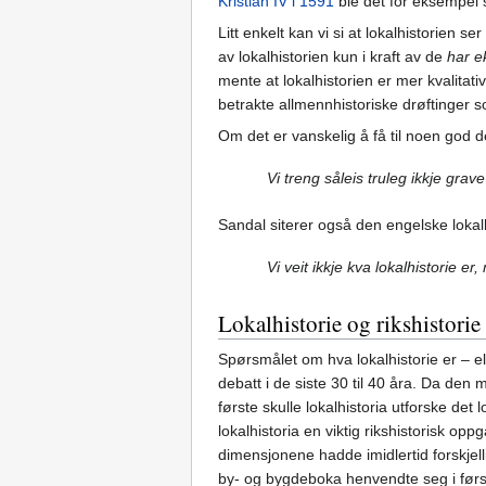
Kristian IV i 1591
ble det for eksempel se
Litt enkelt kan vi si at lokalhistorien 
av lokalhistorien kun i kraft av de
har ek
mente at lokalhistorien er mer kvalitativ
betrakte allmennhistoriske drøftinger s
Om det er vanskelig å få til noen god d
Vi treng såleis truleg ikkje grav
Sandal siterer også den engelske lokal
Vi veit ikkje kva lokalhistorie e
Lokalhistorie og rikshistorie
Spørsmålet om hva lokalhistorie er – ell
debatt i de siste 30 til 40 åra. Da den 
første skulle lokalhistoria utforske det 
lokalhistoria en viktig rikshistorisk op
dimensjonene hadde imidlertid forskjell
by- og bygdeboka henvendte seg i først