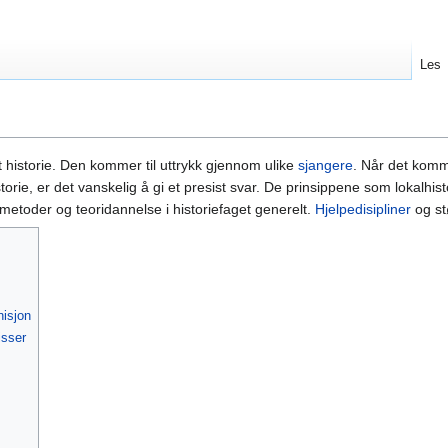
Les
t historie. Den kommer til uttrykk gjennom ulike
sjangere
. Når det komme
rie, er det vanskelig å gi et presist svar. De prinsippene som lokalhist
a metoder og teoridannelse i historiefaget generelt.
Hjelpedisipliner
og stø
nisjon
isser