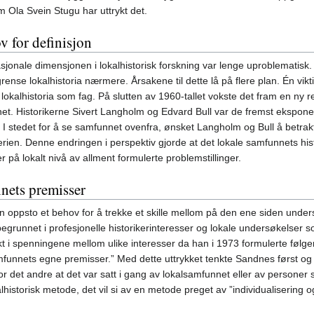
 Ola Svein Stugu har uttrykt det.
v for definisjon
jonale dimensjonen i lokalhistorisk forskning var lenge uproblematisk.
ense lokalhistoria nærmere. Årsakene til dette lå på flere plan. Én viktig
 lokalhistoria som fag. På slutten av 1960-tallet vokste det fram en ny 
et. Historikerne Sivert Langholm og Edvard Bull var de fremst eksponen
. I stedet for å se samfunnet ovenfra, ønsket Langholm og Bull å betrak
erien. Denne endringen i perspektiv gjorde at det lokale samfunnets his
 på lokalt nivå av allment formulerte problemstillinger.
nets premisser
en oppsto et behov for å trekke et skille mellom på den ene siden unders
grunnet i profesjonelle historikerinteresser og lokale undersøkelser s
i spenningene mellom ulike interesser da han i 1973 formulerte følgend
amfunnets egne premisser.” Med dette uttrykket tenkte Sandnes først og f
r det andre at det var satt i gang av lokalsamfunnet eller av personer so
historisk metode, det vil si av en metode preget av ”individualisering o