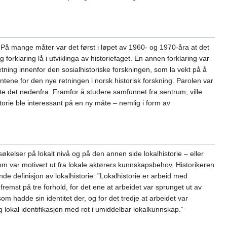
 På mange måter var det først i løpet av 1960- og 1970-åra at det
 forklaring lå i utviklinga av historiefaget. En annen forklaring var
retning innenfor den sosialhistoriske forskningen, som la vekt på å
tene for den nye retningen i norsk historisk forskning. Parolen var
te det nedenfra. Framfor å studere samfunnet fra sentrum, ville
torie ble interessant på en ny måte – nemlig i form av
økelser på lokalt nivå og på den annen side lokalhistorie – eller
om var motivert ut fra lokale aktørers kunnskapsbehov. Historikeren
e definisjon av lokalhistorie: ”Lokalhistorie er arbeid med
remst på tre forhold, for det ene at arbeidet var sprunget ut av
m hadde sin identitet der, og for det tredje at arbeidet var
g lokal identifikasjon med rot i umiddelbar lokalkunnskap.”