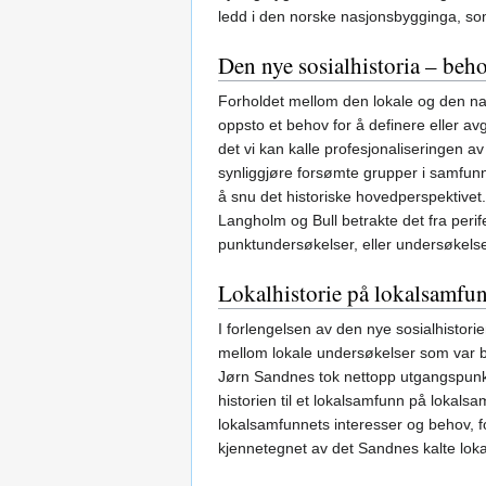
ledd i den norske nasjonsbygginga, som
Den nye sosialhistoria – beho
Forholdet mellom den lokale og den nas
oppsto et behov for å definere eller avgr
det vi kan kalle profesjonaliseringen av
synliggjøre forsømte grupper i samfunn
å snu det historiske hovedperspektivet
Langholm og Bull betrakte det fra perif
punktundersøkelser, eller undersøkelser
Lokalhistorie på lokalsamfun
I forlengelsen av den nye sosialhistori
mellom lokale undersøkelser som var be
Jørn Sandnes tok nettopp utgangspunkt 
historien til et lokalsamfunn på lokals
lokalsamfunnets interesser og behov, fo
kjennetegnet av det Sandnes kalte lokal