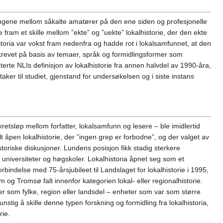
trengene mellom såkalte amatører på den ene siden og profesjonelle
 fram et skille mellom ”ekte” og ”uekte” lokalhistorie, der den ekte
istoria var vokst fram nedenfra og hadde rot i lokalsamfunnet, at den
skrevet på basis av temaer, språk og formidlingsformer som
erte NLIs definisjon av lokalhistorie fra annen halvdel av 1990-åra,
taker til studiet, gjenstand for undersøkelsen og i siste instans
retsløp mellom forfatter, lokalsamfunn og lesere – ble imidlertid
 åpen lokalhistorie, der ”ingen grep er forbodne”, og der valget av
riske diskusjoner. Lundens posisjon fikk stadig sterkere
d universiteter og høgskoler. Lokalhistoria åpnet seg som et
indelse med 75-årsjubileet til Landslaget for lokalhistorie i 1995,
 og Tromsø falt innenfor kategorien lokal- eller regionalhistorie.
er som fylke, region eller landsdel – enheter som var som større
unstig å skille denne typen forskning og formidling fra lokalhistoria,
rie.