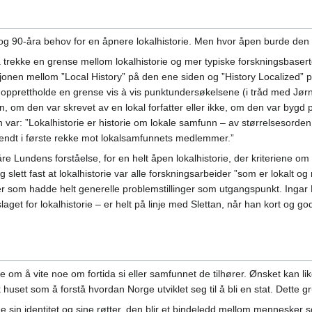
- og 90-åra behov for en åpnere lokalhistorie. Men hvor åpen burde de
 trekke en grense mellom lokalhistorie og mer typiske forskningsbaserte
sjonen mellom ”Local History” på den ene siden og ”History Localized”
å opprettholde en grense vis à vis punktundersøkelsene (i tråd med Jø
en, om den var skrevet av en lokal forfatter eller ikke, om den var bygd 
ar: ”Lokalhistorie er historie om lokale samfunn – av størrelsesorden f
vendt i første rekke mot lokalsamfunnets medlemmer.”
 Lundens forståelse, for en helt åpen lokalhistorie, der kriteriene om 
og slett fast at lokalhistorie var alle forskningsarbeider ”som er lokal
er som hadde helt generelle problemstillinger som utgangspunkt. Ingar 
aget for lokalhistorie – er helt på linje med Slettan, når han kort og godt
m å vite noe om fortida si eller samfunnet de tilhører. Ønsket kan lik
uset som å forstå hvordan Norge utviklet seg til å bli en stat. Dette gr
finne sin identitet og sine røtter, den blir et bindeledd mellom menneske