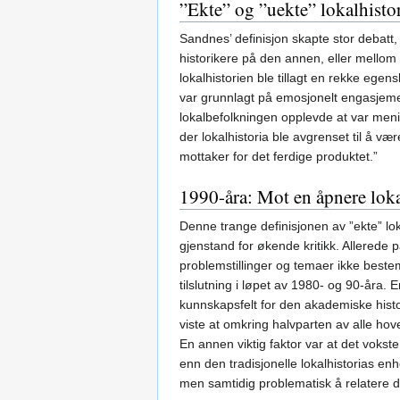
”Ekte” og ”uekte” lokalhisto
Sandnes’ definisjon skapte stor debatt
historikere på den annen, eller mellom l
lokalhistorien ble tillagt en rekke ege
var grunnlagt på emosjonelt engasjemen
lokalbefolkningen opplevde at var menin
der lokalhistoria ble avgrenset til å væ
mottaker for det ferdige produktet.”
1990-åra: Mot en åpnere loka
Denne trange definisjonen av ”ekte” lok
gjenstand for økende kritikk. Allerede
problemstillinger og temaer ikke best
tilslutning i løpet av 1980- og 90-åra.
kunnskapsfelt for den akademiske histor
viste at omkring halvparten av alle hov
En annen viktig faktor var at det vokst
enn den tradisjonelle lokalhistorias enhe
men samtidig problematisk å relatere den