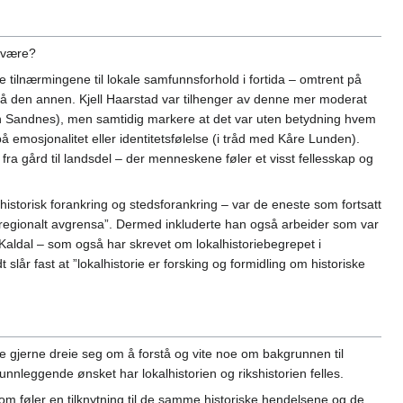
n være?
 tilnærmingene til lokale samfunnsforhold i fortida – omtrent på
 på den annen. Kjell Haarstad var tilhenger av denne mer moderat
rn Sandnes), men samtidig markere at det var uten betydning hvem
på emosjonalitet eller identitetsfølelse (i tråd med Kåre Lunden).
ra gård til landsdel – der menneskene føler et visst fellesskap og
historisk forankring og stedsforankring – var de eneste som fortsatt
t og regionalt avgrensa”. Dermed inkluderte han også arbeider som var
Kaldal – som også har skrevet om lokalhistoriebegrepet i
 slår fast at ”lokalhistorie er forsking og formidling om historiske
e gjerne dreie seg om å forstå og vite noe om bakgrunnen til
unnleggende ønsket har lokalhistorien og rikshistorien felles.
r som føler en tilknytning til de samme historiske hendelsene og de