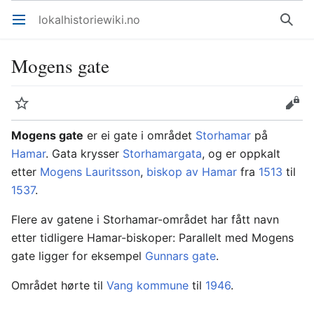
lokalhistoriewiki.no
Åpne hovedmenyen
Søk
Mogens gate
Overvåk
Rediger
Mogens gate
er ei gate i området
Storhamar
på
Hamar
. Gata krysser
Storhamargata
, og er oppkalt
etter
Mogens Lauritsson
,
biskop av Hamar
fra
1513
til
1537
.
Flere av gatene i Storhamar-området har fått navn
etter tidligere Hamar-biskoper: Parallelt med Mogens
gate ligger for eksempel
Gunnars gate
.
Området hørte til
Vang kommune
til
1946
.