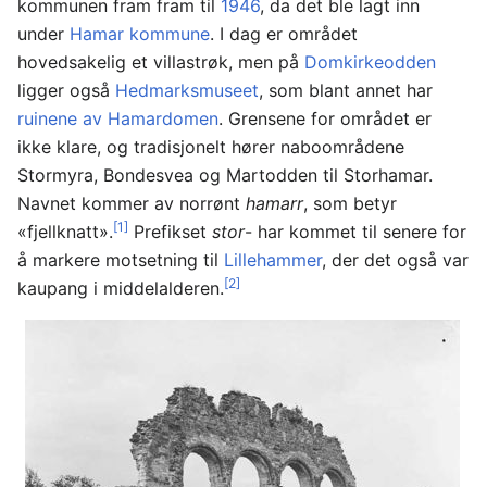
kommunen fram fram til
1946
, da det ble lagt inn
under
Hamar kommune
. I dag er området
hovedsakelig et villastrøk, men på
Domkirkeodden
ligger også
Hedmarksmuseet
, som blant annet har
ruinene av Hamardomen
. Grensene for området er
ikke klare, og tradisjonelt hører naboområdene
Stormyra, Bondesvea og Martodden til Storhamar.
Navnet kommer av norrønt
hamarr
, som betyr
[1]
«fjellknatt».
Prefikset
stor
- har kommet til senere for
å markere motsetning til
Lillehammer
, der det også var
[2]
kaupang i middelalderen.