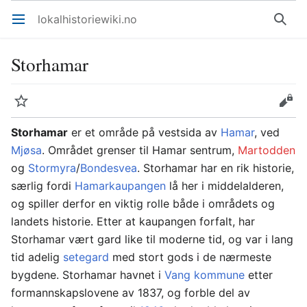
lokalhistoriewiki.no
Åpne hovedmenyen
Søk
Storhamar
Overvåk
Rediger
Storhamar
er et område på vestsida av
Hamar
, ved
Mjøsa
. Området grenser til Hamar sentrum,
Martodden
og
Stormyra
/
Bondesvea
. Storhamar har en rik historie,
særlig fordi
Hamarkaupangen
lå her i middelalderen,
og spiller derfor en viktig rolle både i områdets og
landets historie. Etter at kaupangen forfalt, har
Storhamar vært gard like til moderne tid, og var i lang
tid adelig
setegard
med stort gods i de nærmeste
bygdene. Storhamar havnet i
Vang kommune
etter
formannskapslovene av 1837, og forble del av