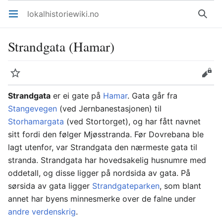
lokalhistoriewiki.no
Åpne hovedmenyen
Søk
Strandgata (Hamar)
Overvåk
Rediger
Strandgata
er ei gate på
Hamar
. Gata går fra
Stangevegen
(ved Jernbanestasjonen) til
Storhamargata
(ved Stortorget), og har fått navnet
sitt fordi den følger Mjøsstranda. Før Dovrebana ble
lagt utenfor, var Strandgata den nærmeste gata til
stranda. Strandgata har hovedsakelig husnumre med
oddetall, og disse ligger på nordsida av gata. På
sørsida av gata ligger
Strandgateparken
, som blant
annet har byens minnesmerke over de falne under
andre verdenskrig
.