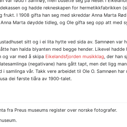
n var fødd i Samnøy, men busette seg på Neset i Eikelands
ygdekassen og hadde rekneskapen for hermetikkfabrikken (ski
og frukt. I 1908 gifta han seg med skreddar Anna Marta Rød
 Anna Marta døydde tidleg, og Ole gifta seg opp att med sys
stadhuset sitt og i ei lita hytte ved sida av. Samnøen va
måtte han halda blyanten med begge hender. Likevel hadde 
sen og var med å skipa
Eikelandsfjorden musikklag
, der han 
splatesamlinga (negativane) hans gått tapt, men det ligg m
i samlinga vår. Takk vere arbeidet til Ole O. Samnøen har m
sa dei første tiåra av 1900-talet.
enta fra Preus museums register over norske fotografer.
 museum.