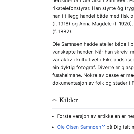
nettsider om Ole Olsen Samnøen: Ha
rikstelefonstyrar. Han styrte òg tr
han i tillegg handel både med fisk 
(f. 1918) og Anna Magdele (f. 1920).
(f. 1882).
Ole Samnøen hadde atelier både i bu
vanskapte hender. Når han skreiv, 
var aktiv i kulturlivet i Eikelandso
ein dyktig fotograf. Diverre er gla
fusaheimane. Nokre av desse er med 
dokumentasjon av folk og stader i Fu
Kilder
Første versjon av artikkelen er h
Ole Olsen Samnøen
på Digitalt