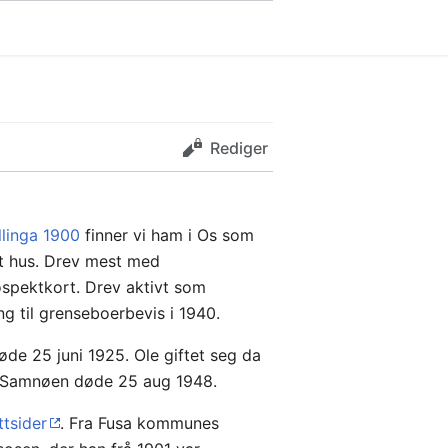
Rediger
llinga 1900
finner vi ham i Os som
et hus. Drev mest med
ospektkort. Drev aktivt som
ng til grenseboerbevis i 1940.
de 25 juni 1925. Ole giftet seg da
sen Samnøen døde 25 aug 1948.
tsider
. Fra Fusa kommunes