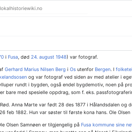
70
i
Fusa
, død
24. august
1948
) var fotograf.
raf
Gerhard Marius Nilsen Berg
i
Os
utenfor
Bergen
. I
folkete
kelandsosen
og var fotograf ved siden av med atelier i eg
ylluper rundt i bygden, også endel bygdemotiv, noen på pr
ter bare med spesielle oppdrag, som f. eks. passfotograferi
 Rød. Anna Marte var født 28 des 1877 i Hålandsdalen og dø
 26 feb 1882. Hun var søster til første kona hans. Ole Ol
Ole Olsen Samnøen er tilgjengelig på
Fusa kommune sine net