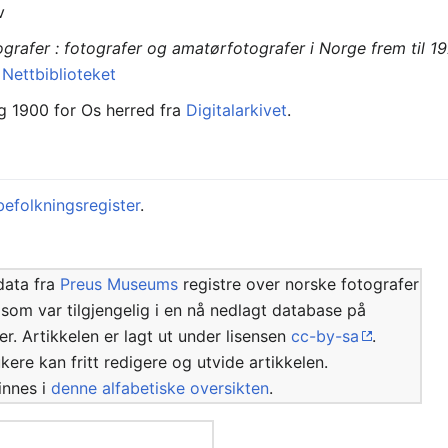
v
ografer : fotografer og amatørfotografer i Norge frem til 1
å
Nettbiblioteket
ng 1900 for Os herred fra
Digitalarkivet
.
befolkningsregister
.
data fra
Preus Museums
registre over norske fotografer
 som var tilgjengelig i en nå nedlagt database på
er. Artikkelen er lagt ut under lisensen
cc-by-sa
.
kere kan fritt redigere og utvide artikkelen.
finnes i
denne alfabetiske oversikten
.