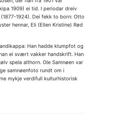
osen, der han frå 1901 var
pa 1909) ei tid. I periodar dreiv
 (1877-1924). Dei fekk to born: Otto
ter hennar, Eli (Ellen Kristine) Rød
r handikappa: Han hadde klumpfot og
han ei svært vakker handskrift. Han
sjølv spela althorn. Ole Samnøen var
ange samnøenfoto rundt om i
e mykje verdifull kulturhistorisk