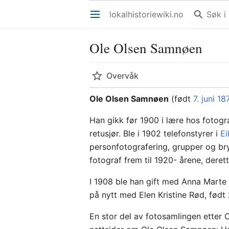
lokalhistoriewiki.no
Åpne hovedmenyen
Ole Olsen Samnøen
Overvåk
Ole Olsen Samnøen
(født
7. juni
18
Han gikk før 1900 i lære hos fotog
retusjør. Ble i 1902 telefonstyrer i
Ei
personfotografering, grupper og br
fotograf frem til 1920- årene, deret
I 1908 ble han gift med Anna Marte
på nytt med Elen Kristine Rød, født
En stor del av fotosamlingen etter 