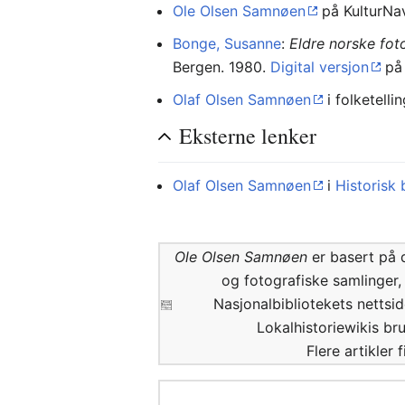
Ole Olsen Samnøen
på KulturNa
Bonge, Susanne
:
Eldre norske fot
Bergen. 1980.
Digital versjon
p
Olaf Olsen Samnøen
i folketelli
Eksterne lenker
Olaf Olsen Samnøen
i
Historisk 
Ole Olsen Samnøen
er basert på 
og fotografiske samlinger,
Nasjonalbibliotekets nettsid
Lokalhistoriewikis bru
Flere artikler 