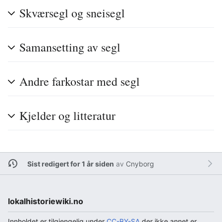
Skværsegl og sneisegl
Samansetting av segl
Andre farkostar med segl
Kjelder og litteratur
Sist redigert for 1 år siden
av
Cnyborg
lokalhistoriewiki.no
Innholdet er tilgjengelig under
CC-BY-SA
der ikke annet er