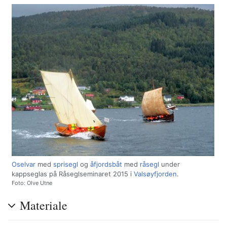
Oselvar
med
sprisegl
og
åfjordsbåt
med
råsegl
under
kappseglas på Råseglseminaret 2015 i
Valsøyfjorden
.
Foto: Olve Utne
Materiale