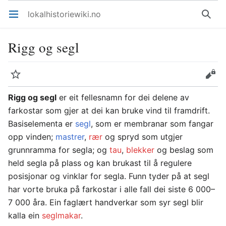
lokalhistoriewiki.no
Åpne hovedmenyen
Søk
Rigg og segl
Overvåk
Rediger
Rigg og segl
er eit fellesnamn for dei delene av
farkostar som gjer at dei kan bruke vind til framdrift.
Basiselementa er
segl
, som er membranar som fangar
opp vinden;
mastrer
,
rær
og spryd som utgjer
grunnramma for segla; og
tau
,
blekker
og beslag som
held segla på plass og kan brukast til å regulere
posisjonar og vinklar for segla. Funn tyder på at segl
har vorte bruka på farkostar i alle fall dei siste 6 000–
7 000 åra. Ein faglært handverkar som syr segl blir
kalla ein
seglmakar
.