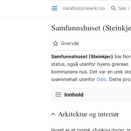
lokalhistoriewiki.no
Åpne hovedmenyen
Samfunnshuset (Steinkje
Overvåk
Samfunnshuset (Steinkjer)
ble Nor
status, også utenfor byens grenser.
kommunens hus. Det var en unik stor
svømmehall utenfor
Oslo
. Dette pr
Innhold
Arkitektur og interiør
Huset er et typisk «funkis»-bygg, 