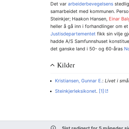
Det var
arbeiderbevegelsens
stedli
samarbeidet med kommunen. Person
Steinkjer; Haakon Hansen,
Einar Ba
heller å gå inn i forhandlinger om 
Justisdepartementet
fikk sin vilje
hadde A/S Samfunnshuset konstituer
det ganske land i 50- og 60-åras
N
Kilder
Kristiansen, Gunnar E.
:
Livet i små
Steinkjerleksikonet
.
[1]
Sist redigert for 5 måneder s