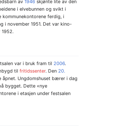
redsbarn av
1946
skjønte lite av den
beidene i elvebunnen og svikt i
e kommunekontorene ferdig, i
g i november 1951. Det var kino-
 1952.
tsalen var i bruk fram til
2006
.
mbygd til
fritidssenter
. Den
20.
le åpnet. Ungdomshuset bærer i dag
 på bygget. Dette «nye
ontorene i etasjen under festsalen