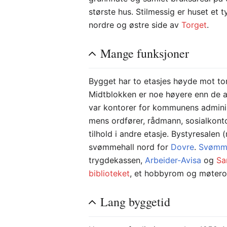
største hus. Stilmessig er huset et
nordre og østre side av
Torget
.
Mange funksjoner
Bygget har to etasjes høyde mot tor
Midtblokken er noe høyere enn de a
var kontorer for kommunens administ
mens ordfører, rådmann, sosialkon
tilhold i andre etasje. Bystyresalen
svømmehall nord for
Dovre
.
Svømme
trygdekassen,
Arbeider-Avisa
og
Sa
biblioteket
, et hobbyrom og møterom
Lang byggetid