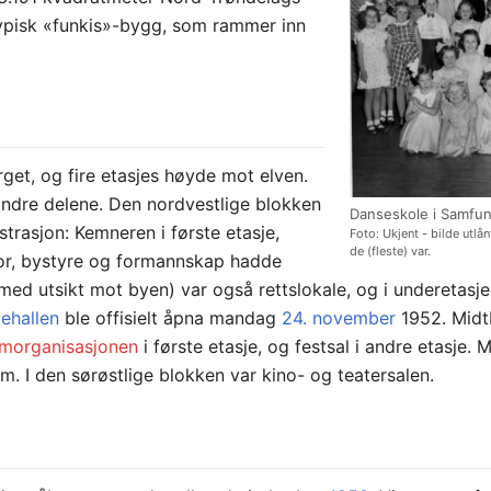
 typisk «funkis»-bygg, som rammer inn
get, og fire etasjes høyde mot elven.
ndre delene. Den nordvestlige blokken
Danseskole i Samfun
rasjon: Kemneren i første etasje,
Foto: Ukjent - bilde utlå
de (fleste) var.
tor, bystyre og formannskap hadde
 (med utsikt mot byen) var også rettslokale, og i underetasje
hallen
ble offisielt åpna mandag
24. november
1952. Midt
morganisasjonen
i første etasje, og festsal i andre etasje.
. I den sørøstlige blokken var kino- og teatersalen.