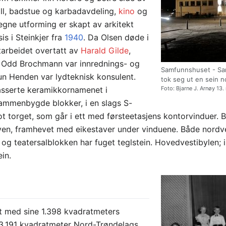
all, badstue og karbadavdeling,
kino
og
egne utforming er skapt av arkitekt
s i Steinkjer fra
1940
. Da Olsen døde i
tarbeidet overtatt av
Harald Gilde
,
r Odd Brochmann var innrednings- og
Samfunnshuset - Samf
un Henden var lydteknisk konsulent.
tok seg ut en sein 
asserte keramikkornamenet i
Foto: Bjarne J. Arnøy 1
sammenbygde blokker, i en slags S-
ot torget, som går i ett med førsteetasjens kontorvinduer. 
yen, framhevet med eikestaver under vinduene. Både nord
- og teatersalblokken har fuget teglstein. Hovedvestibylen; 
in.
et med sine 1.398 kvadratmeters
 3.191 kvadratmeter Nord-Trøndelags