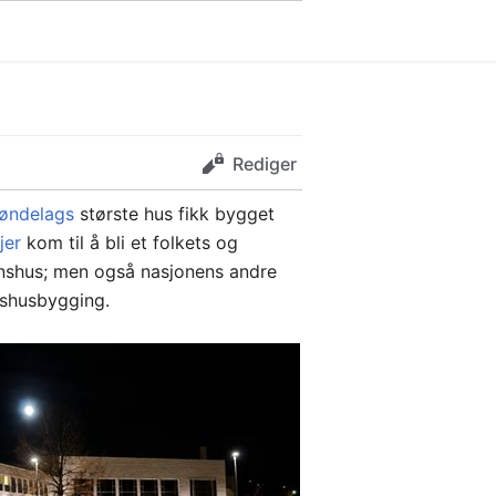
Rediger
øndelags
største hus fikk bygget
jer
kom til å bli et folkets og
unnshus; men også nasjonens andre
nshusbygging.