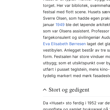
torget. Her var bibliotek, svømmeh
festsal med flott scene. Husets sær
Sverre Olsen, som hadde egen praksi
januar
1949
ble det løpende arkitek
som var Olsens assistent. Professo
fargekonsulent og sivilingeniør Aud
Eva Elisabeth Børresen
laget det gl
vestibylen. Anlegget består av tre 
form. Festsalen har store vinduer m
utbygg; som et utsiktspunkt over b
utført i pusset teglstein, mens kino
tydelig markert med mørk fasadeste
Stort og gedigent
Da «Huset» sto ferdig i 1952 var d
grunnflate og samlet bruksareal på