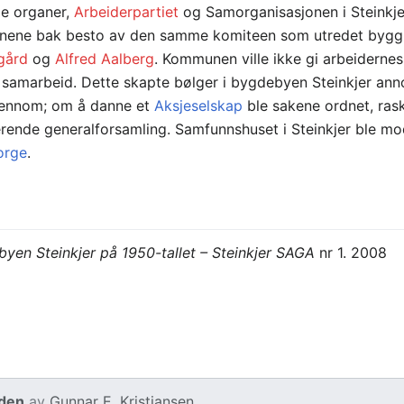
ge organer,
Arbeiderpartiet
og Samorganisasjonen i Steinkjer
ene bak besto av den samme komiteen som utredet byggi
lgård
og
Alfred Aalberg
. Kommunen ville ikke gi arbeiderne
et samarbeid. Dette skapte bølger i bygdebyen Steinkjer an
 gjennom; om å danne et
Aksjeselskap
ble sakene ordnet, rask
ende generalforsamling. Samfunnshuset i Steinkjer ble mo
orge
.
byen Steinkjer på 1950-tallet – Steinkjer SAGA
nr 1. 2008
iden
av
Gunnar E. Kristiansen