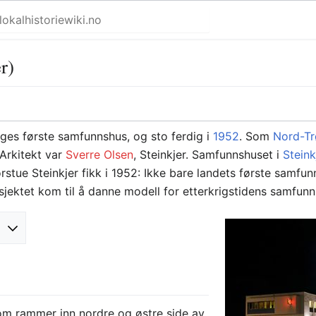
r)
ges første samfunnshus, og sto ferdig i
1952
. Som
Nord-Tr
 Arkitekt var
Sverre Olsen
, Steinkjer. Samfunnshuset i
Steink
stue Steinkjer fikk i 1952: Ikke bare landets første samf
osjektet kom til å danne modell for etterkrigstidens samfun
som rammer inn nordre og østre side av