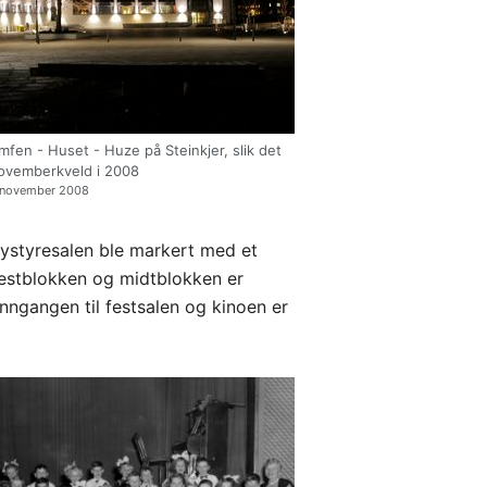
en - Huset - Huze på Steinkjer, slik det
novemberkveld i 2008
3. november 2008
Bystyresalen ble markert med et
vestblokken og midtblokken er
inngangen til festsalen og kinoen er