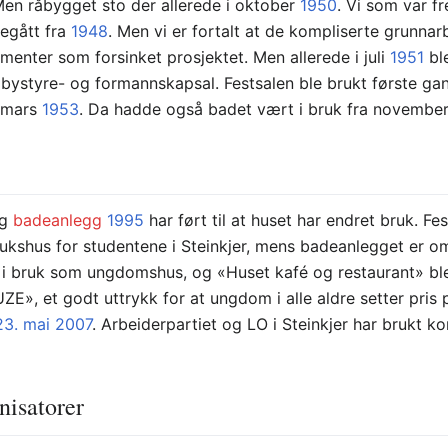
Men råbygget sto der allerede i oktober
1950
. Vi som var f
egått fra
1948
. Men vi er fortalt at de kompliserte grunnar
enter som forsinket prosjektet. Men allerede i juli
1951
bl
bystyre- og formannskapsal. Festsalen ble brukt første gan
i mars
1953
. Da hadde også badet vært i bruk fra november
g
badeanlegg
1995
har ført til at huset har endret bruk. Fes
rukshus for studentene i Steinkjer, mens badeanlegget er o
 i bruk som ungdomshus, og «Huset kafé og restaurant» b
», et godt uttrykk for at ungdom i alle aldre setter pris
23. mai
2007
. Arbeiderpartiet og LO i Steinkjer har brukt k
nisatorer