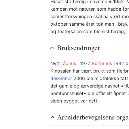
Huset sto ferdig i november 1952. 
kampen mot naturen som hadde for
sementforsyningen skal ha vært mom
oktober samme året tok man i bruk 
og teatersalen som ble sist ferdig; 
Bruksendringer
Nytt
rådhus
i
1977
,
kulturhus
1992
o
Kinosalen har vært brukt som flerb
desember
2006 ble midtblokka tatt
det gamle og ærverdige navnet «HUZE
Samfunnshuset» ble offisielt åpnet
siden bygget var nytt
Arbeiderbevegelsens orga