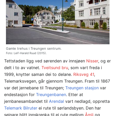
Gamle trehus i Treungen sentrum.
Foto: Leif-Harald Ruud (2015).
Tettstaden ligg ved sørenden av innsjøen
Nisser
, og er
delt i to av vatnet.
Tveitsund bru
, som vart freda i
1999, knytter saman dei to delane.
Riksveg 41
,
Telemarksvegen, går gjennom Treungen. Fram til 1867
var det jernebane til Treungen;
Treungen stasjon
var
endestasjon for
Treungenbanen
. Etter at
jernbanesambandet til
Arendal
vart nedlagd, oppretta
Telemark Bilruter
ei rute til sørlandsbyen. Den har
seinare blitt innskrenka til ei rute mellom
Åmli
og