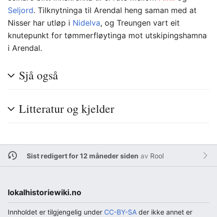
Seljord
. Tilknytninga til Arendal heng saman med at
Nisser har utløp i
Nidelva
, og Treungen vart eit
knutepunkt for tømmerfløytinga mot utskipingshamna
i Arendal.
Sjå også
Litteratur og kjelder
Sist redigert for 12 måneder siden
av
Rool
lokalhistoriewiki.no
Innholdet er tilgjengelig under
CC-BY-SA
der ikke annet er