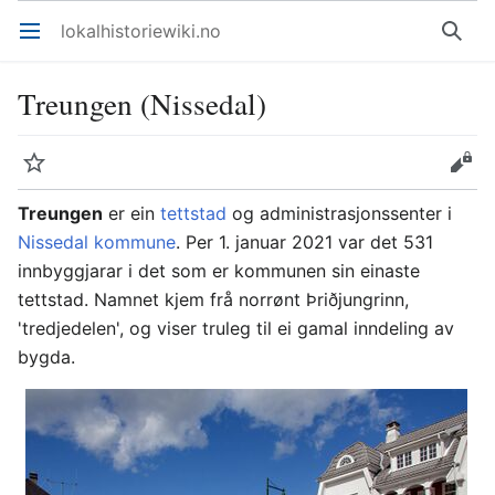
lokalhistoriewiki.no
Åpne hovedmenyen
Søk
Treungen (Nissedal)
Overvåk
Rediger
Treungen
er ein
tettstad
og administrasjonssenter i
Nissedal kommune
. Per 1. januar 2021 var det 531
innbyggjarar i det som er kommunen sin einaste
tettstad. Namnet kjem frå norrønt Þriðjungrinn,
'tredjedelen', og viser truleg til ei gamal inndeling av
bygda.