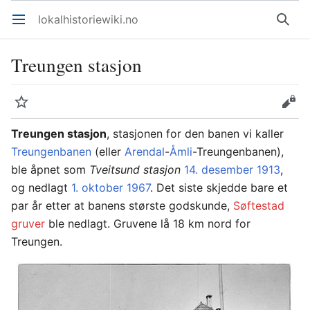
lokalhistoriewiki.no
Åpne hovedmenyen
Søk
Treungen stasjon
Overvåk
Rediger
Treungen stasjon
, stasjonen for den banen vi kaller
Treungenbanen
(eller
Arendal
-
Åmli
-Treungenbanen),
ble åpnet som
Tveitsund stasjon
14. desember
1913
,
og nedlagt
1. oktober
1967
. Det siste skjedde bare et
par år etter at banens største godskunde,
Søftestad
gruver
ble nedlagt. Gruvene lå 18 km nord for
Treungen.