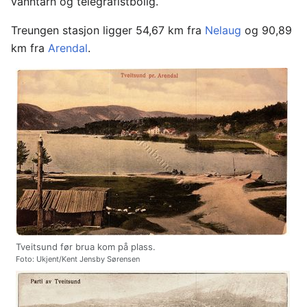
vanntårn og telegrafistbolig.
Treungen stasjon ligger 54,67 km fra
Nelaug
og 90,89
km fra
Arendal
.
Tveitsund før brua kom på plass.
Foto: Ukjent/Kent Jensby Sørensen