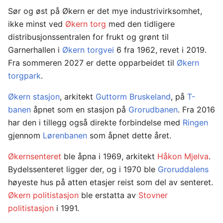
Sør og øst på Økern er det mye industrivirksomhet,
ikke minst ved
Økern torg
med den tidligere
distribusjonssentralen for frukt og grønt til
Garnerhallen i
Økern torgvei
6 fra 1962, revet i 2019.
Fra sommeren 2027 er dette opparbeidet til
Økern
torgpark
.
Økern stasjon
, arkitekt
Guttorm Bruskeland
, på
T-
banen
åpnet som en stasjon på
Grorudbanen
. Fra 2016
har den i tillegg også direkte forbindelse med
Ringen
gjennom
Lørenbanen
som åpnet dette året.
Økernsenteret
ble åpna i 1969, arkitekt
Håkon Mjelva
.
Bydelssenteret ligger der, og i 1970 ble
Groruddalens
høyeste hus på atten etasjer reist som del av senteret.
Økern politistasjon
ble erstatta av
Stovner
politistasjon
i 1991.