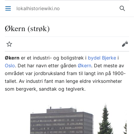
lokalhistoriewiki.no
Åpne hovedmenyen
Søk
Økern (strøk)
Overvåk
Rediger
Økern
er et industri- og boligstrøk i
bydel Bjerke
i
Oslo
. Det har navn etter gården
Økern
. Det meste av
området var jordbruksland fram til langt inn på 1900-
tallet. Av industri fant man lenge eldre virksomheter
som bergverk, sandtak og teglverk.