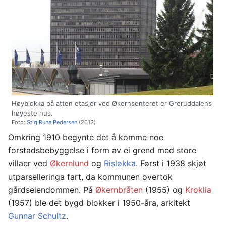
Høyblokka på atten etasjer ved Økernsenteret er Groruddalens
høyeste hus.
Foto:
Stig Rune Pedersen
(2013)
Omkring 1910 begynte det å komme noe
forstadsbebyggelse i form av ei grend med store
villaer ved
Økernlund
og
Risløkka
. Først i 1938 skjøt
utparselleringa fart, da kommunen overtok
gårdseiendommen. På
Økernbråten
(1955) og
Kroklia
(1957) ble det bygd blokker i 1950-åra, arkitekt
Gunnar Schultz
.