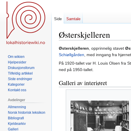
Side
Samtale
Østerskjelleren
Hopp
Hopp
Østerskjelleren
, opprinnelig stavet
Øs
til
til
Schiøllgården
, med inngang fra hjørne
Om wikien
navigering
søk
Hjelpesider
På 1920-tallet var H. Louis Olsen fra S
Diskusjonsforum
ned på 1950-tallet.
Tilfeldig artikkel
Siste endringer
Galleri av interiøret
Kategorier
Kontakt oss
Avdelinger
Allmenning
Norsk historisk leksikon
Bibliografi
Kjeldearkiv
Galleri