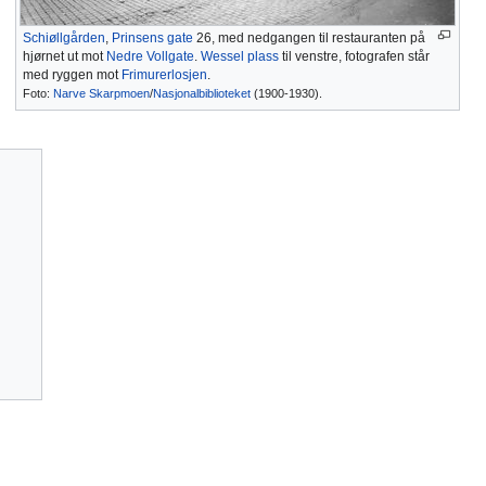
Schiøllgården
,
Prinsens gate
26, med nedgangen til restauranten på
hjørnet ut mot
Nedre Vollgate
.
Wessel plass
til venstre, fotografen står
med ryggen mot
Frimurerlosjen
.
Foto:
Narve Skarpmoen
/
Nasjonalbiblioteket
(1900-1930).