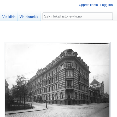
Opprett konto
Logg inn
Søk
Vis kilde
Vis historikk