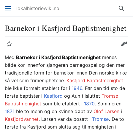
lokalhistoriewiki.no
Åpne hovedmenyen
Søk
Barnekor i Kasfjord Baptistmenighet
Overvåk
Rediger
Med
Barnekor i Kasfjord Baptistmenighet
menes
både kor innenfor sjangeren barnegospel og den mer
tradisjonelle form for barnekor innen Den norske kirke
så vel som frimenighetene.
Kasfjord Baptistmenighet
ble ikke formelt etablert før i
1946
. Før den tid sto de
første baptister i
Kasfjord
og Aun tilsluttet
Tromsø
Baptistmenighet
som ble etablert i
1870
. Sommeren
1871
ble to menn og en kvinne døpt av
Olof Larsen
i
Kasfjordvannet
. Larsen var da bosatt i
Tromsø
. De to
første fra Kasfjord som slutta seg til menigheten i