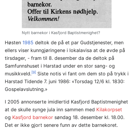
Nytt barnekor i Kasfjord Baptistmenighet?
Høsten
1985
deltok de på et par Gudstjenester, men
ellers viser kunngjøringene i lokalavisa at de øvde på
tirsdager, - fram til 8. desember da de deltok på
Samfunnshuset i Harstad under en stor sang- og
[9]
musikkveld.
Siste notis vi fant om dem sto på trykk i
Harstad Tidende 7. juni 1986: «Torsdag 12/6 kl. 1830:
Gospelavslutning.»
I 2005 annonserte imidlertid Kasfjord Baptistmenighet
at de skulle synge jula inn sammen med
Kilakorpset
og
Kasfjord barnekor
søndag 18. desember kl. 18.00.
Det er ikke gjort senere funn av dette barnekoret.