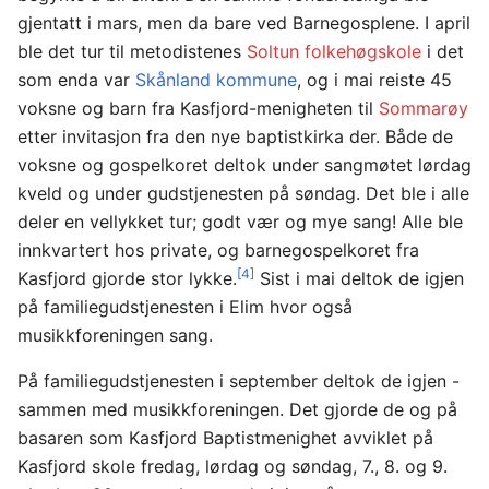
gjentatt i mars, men da bare ved Barnegosplene. I april
ble det tur til metodistenes
Soltun folkehøgskole
i det
som enda var
Skånland kommune
, og i mai reiste 45
voksne og barn fra Kasfjord-menigheten til
Sommarøy
etter invitasjon fra den nye baptistkirka der. Både de
voksne og gospelkoret deltok under sangmøtet lørdag
kveld og under gudstjenesten på søndag. Det ble i alle
deler en vellykket tur; godt vær og mye sang! Alle ble
innkvartert hos private, og barnegospelkoret fra
[4]
Kasfjord gjorde stor lykke.
Sist i mai deltok de igjen
på familiegudstjenesten i Elim hvor også
musikkforeningen sang.
På familiegudstjenesten i september deltok de igjen -
sammen med musikkforeningen. Det gjorde de og på
basaren som Kasfjord Baptistmenighet avviklet på
Kasfjord skole fredag, lørdag og søndag, 7., 8. og 9.