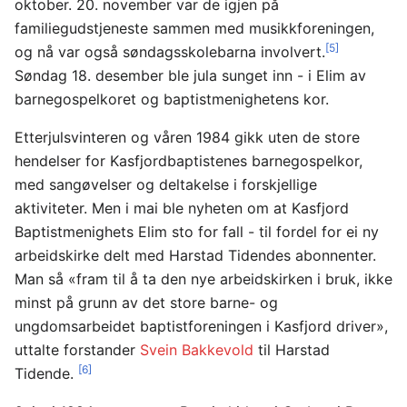
oktober. 20. november var de igjen på
familiegudstjeneste sammen med musikkforeningen,
[5]
og nå var også søndagsskolebarna involvert.
Søndag 18. desember ble jula sunget inn - i Elim av
barnegospelkoret og baptistmenighetens kor.
Etterjulsvinteren og våren 1984 gikk uten de store
hendelser for Kasfjordbaptistenes barnegospelkor,
med sangøvelser og deltakelse i forskjellige
aktiviteter. Men i mai ble nyheten om at Kasfjord
Baptistmenighets Elim sto for fall - til fordel for ei ny
arbeidskirke delt med Harstad Tidendes abonnenter.
Man så «fram til å ta den nye arbeidskirken i bruk, ikke
minst på grunn av det store barne- og
ungdomsarbeidet baptistforeningen i Kasfjord driver»,
uttalte forstander
Svein Bakkevold
til Harstad
[6]
Tidende.