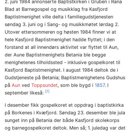
2. juni 1984 annonserte Baptistkirken i Gruben i Rana
Blad at Barnegospel og musikklag fra Kasfjord
Baptistmenighet ville delta i familiegudstjenesten
søndag 3. juni og i Sang- og musikkmøtet lørdag 2.
Utover ettersommeren og høsten 1984 finner vi at
hele Kasfjord Baptistmenighet hadde flyttet; i den
forstand at all innendørs aktivitet var flyttet til Aun,
der Aune Baptistmenighets Betania ble begge
menighetenes tilholdssted - inklusive gospelkoret til
Kasfjord Baptistmenighet. I august 1984 deltok de i
Gudstjeneste på Betania; Baptistmenighetens Gudshus
på
Aun
ved
Toppsundet
, som ble bygd i
1857
. I
[7]
september likeså:
I desember fikk gospelkoret et oppdrag i baptistkirka
på Borkenes i Kvæfjord. Søndag 23. desember ble jula
sunget inn på Betania der både Kasfjord skolekorps
og barnegospelkoret deltok. Men så; 1. juledag var det