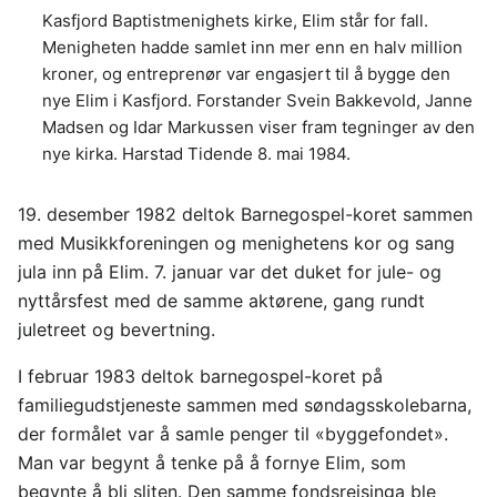
Kasfjord Baptistmenighets kirke, Elim står for fall.
Menigheten hadde samlet inn mer enn en halv million
kroner, og entreprenør var engasjert til å bygge den
nye Elim i Kasfjord. Forstander Svein Bakkevold, Janne
Madsen og Idar Markussen viser fram tegninger av den
nye kirka. Harstad Tidende 8. mai 1984.
19. desember 1982 deltok Barnegospel-koret sammen
med Musikkforeningen og menighetens kor og sang
jula inn på Elim. 7. januar var det duket for jule- og
nyttårsfest med de samme aktørene, gang rundt
juletreet og bevertning.
I februar 1983 deltok barnegospel-koret på
familiegudstjeneste sammen med søndagsskolebarna,
der formålet var å samle penger til «byggefondet».
Man var begynt å tenke på å fornye Elim, som
begynte å bli sliten. Den samme fondsreisinga ble