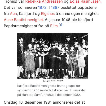
Tromsø var
Rebekka Andreassen
og
Edias Rasmussen
.
Det var sommeren
1872
. I
1887
besluttet baptistene
fra
Aun
, Kasfjord og
Elgsnes
å danne egen menighet:
Aune Baptistmenighet
. 6. januar 1946 ble Kasfjord
[1]
Baptistmenighet stifta på
Elim
.
Kasfjord Baptistmenighets barnegospelkor
synger for 250 møtedeltakere i samfunnssalen
på Harstad Samfunnshus i desember 1982.
Onsdag 16. desember 1981 annonseres det at