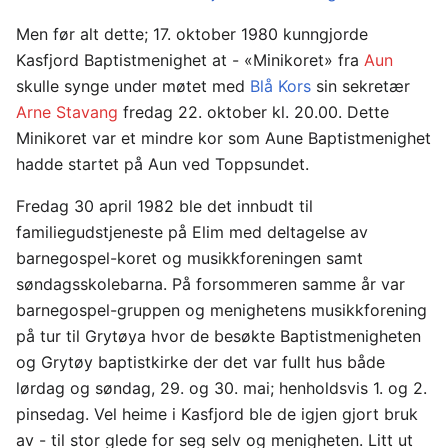
Men før alt dette; 17. oktober 1980 kunngjorde
Kasfjord Baptistmenighet at - «Minikoret» fra
Aun
skulle synge under møtet med
Blå Kors
sin sekretær
Arne Stavang
fredag 22. oktober kl. 20.00. Dette
Minikoret var et mindre kor som Aune Baptistmenighet
hadde startet på Aun ved Toppsundet.
Fredag 30 april 1982 ble det innbudt til
familiegudstjeneste på Elim med deltagelse av
barnegospel-koret og musikkforeningen samt
søndagsskolebarna. På forsommeren samme år var
barnegospel-gruppen og menighetens musikkforening
på tur til Grytøya hvor de besøkte Baptistmenigheten
og Grytøy baptistkirke der det var fullt hus både
lørdag og søndag, 29. og 30. mai; henholdsvis 1. og 2.
pinsedag. Vel heime i Kasfjord ble de igjen gjort bruk
av - til stor glede for seg selv og menigheten. Litt ut