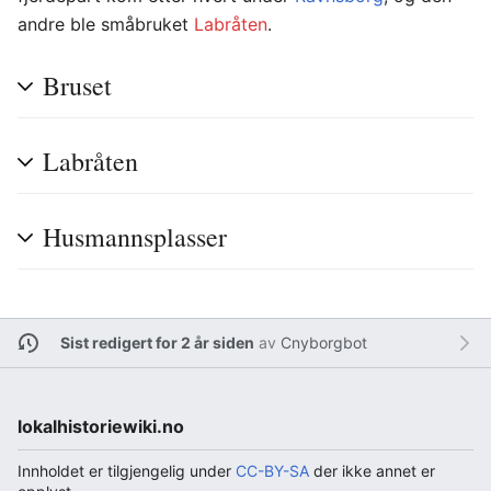
andre ble småbruket
Labråten
.
Bruset
Labråten
Husmannsplasser
Sist redigert for 2 år siden
av
Cnyborgbot
lokalhistoriewiki.no
Innholdet er tilgjengelig under
CC-BY-SA
der ikke annet er