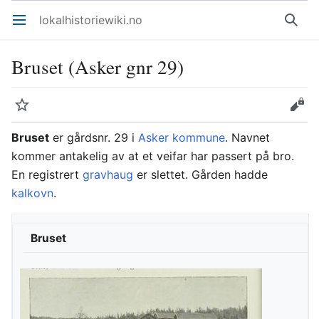
lokalhistoriewiki.no
Åpne hovedmenyen
Søk
Bruset (Asker gnr 29)
Overvåk
Rediger
Bruset
er gårdsnr. 29 i
Asker kommune
. Navnet
kommer antakelig av at et veifar har passert på bro.
En registrert
gravhaug
er slettet. Gården hadde
kalkovn
.
Bruset