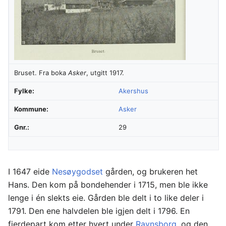
Bruset. Fra boka
Asker
, utgitt 1917.
Fylke:
Akershus
Kommune:
Asker
Gnr.:
29
I 1647 eide
Nesøygodset
gården, og brukeren het
Hans. Den kom på bondehender i 1715, men ble ikke
lenge i én slekts eie. Gården ble delt i to like deler i
1791. Den ene halvdelen ble igjen delt i 1796. En
fjerdepart kom etter hvert under
Ravnsborg
, og den