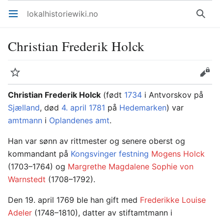
lokalhistoriewiki.no
Åpne hovedmenyen
Søk
Christian Frederik Holck
Overvåk
Rediger
Christian Frederik Holck
(født
1734
i Antvorskov på
Sjælland
, død
4. april
1781
på
Hedemarken
) var
amtmann
i
Oplandenes amt
.
Han var sønn av rittmester og senere oberst og
kommandant på
Kongsvinger festning
Mogens Holck
(1703–1764) og
Margrethe Magdalene Sophie von
Warnstedt
(1708–1792).
Den 19. april 1769 ble han gift med
Frederikke Louise
Adeler
(1748–1810), datter av stiftamtmann i