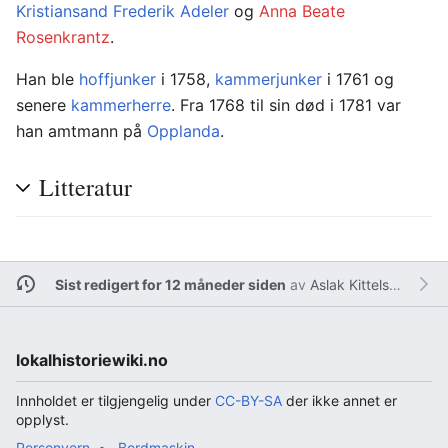
Kristiansand
Frederik Adeler
og
Anna Beate
Rosenkrantz
.
Han ble
hoffjunker
i 1758,
kammerjunker
i 1761 og
senere
kammerherre
. Fra 1768 til sin død i 1781 var
han amtmann på
Opplanda
.
Litteratur
Sist redigert for 12 måneder siden
av
Aslak Kittelsen
lokalhistoriewiki.no
Innholdet er tilgjengelig under
CC-BY-SA
der ikke annet er
opplyst.
Personvern
Bordmaskin