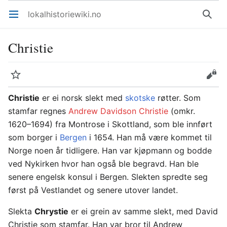
lokalhistoriewiki.no
Åpne hovedmenyen
Søk
Christie
Overvåk
Rediger
Christie
er ei norsk slekt med
skotske
røtter. Som
stamfar regnes
Andrew Davidson Christie
(omkr.
1620–1694) fra Montrose i Skottland, som ble innført
som borger i
Bergen
i 1654. Han må være kommet til
Norge noen år tidligere. Han var kjøpmann og bodde
ved Nykirken hvor han også ble begravd. Han ble
senere engelsk konsul i Bergen. Slekten spredte seg
først på Vestlandet og senere utover landet.
Slekta
Chrystie
er ei grein av samme slekt, med David
Christie som stamfar. Han var bror til Andrew