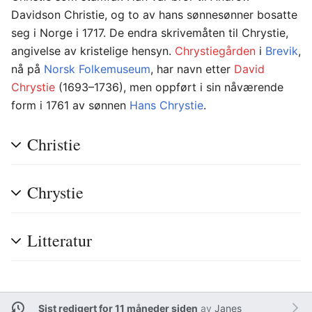
Davidson Christie, og to av hans sønnesønner bosatte
seg i Norge i 1717. De endra skrivemåten til Chrystie,
angivelse av kristelige hensyn.
Chrystiegården
i
Brevik
,
nå på
Norsk Folkemuseum
, har navn etter
David
Chrystie
(1693–1736), men oppført i sin nåværende
form i 1761 av sønnen
Hans Chrystie
.
Christie
Chrystie
Litteratur
Sist redigert for 11 måneder siden
av
Janes