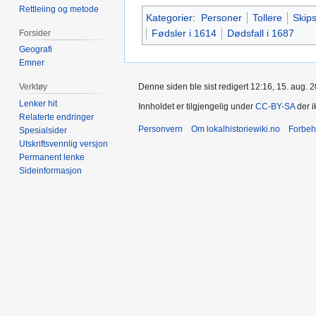
Rettleiing og metode
Kategorier
:
Personer
Tollere
Skip
Fødsler i 1614
Dødsfall i 1687
Forsider
Geografi
Emner
Denne siden ble sist redigert 12:16, 15. aug. 
Verktøy
Lenker hit
Innholdet er tilgjengelig under
CC-BY-SA
der i
Relaterte endringer
Personvern
Om lokalhistoriewiki.no
Forbeh
Spesialsider
Utskriftsvennlig versjon
Permanent lenke
Sideinformasjon