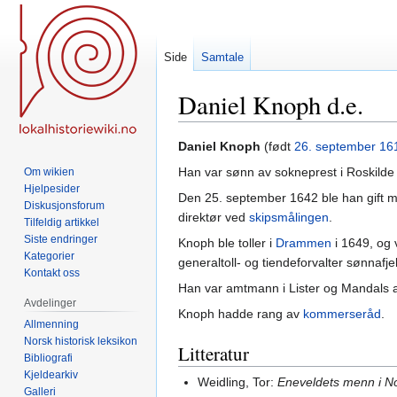
Side
Samtale
Daniel Knoph d.e.
Hopp
Hopp
Daniel Knoph
(født
26. september
16
til
til
Han var sønn av sokneprest i Roskilde
Om wikien
navigering
søk
Hjelpesider
Den 25. september 1642 ble han gift
Diskusjonsforum
direktør ved
skipsmålingen
.
Tilfeldig artikkel
Siste endringer
Knoph ble toller i
Drammen
i 1649, og v
Kategorier
generaltoll- og tiendeforvalter sønnafjel
Kontakt oss
Han var amtmann i Lister og Mandals am
Avdelinger
Knoph hadde rang av
kommerseråd
.
Allmenning
Norsk historisk leksikon
Litteratur
Bibliografi
Kjeldearkiv
Weidling, Tor:
Eneveldets menn i N
Galleri