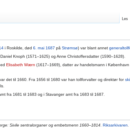
Les
14
i Roskilde, død
6. mai
1687
på
Strømsø
) var blant annet
generaltollf
 Daniel Knoph (1571–1625) og Anne Christoffersdatter (1590–1628).
 med
Elisabeth Wærn
(1617–1669), datter av handelsmann i København
ar det til 1660. Fra 1656 til 1680 var han tollforvalter og direktør for
sk
ls.
t fra 1681 til 1683 og i Stavanger amt fra 1683 til 1687.
orge: Sivile sentralorganer og embetsmenn 1660–1814
.
Riksarkivaren
.