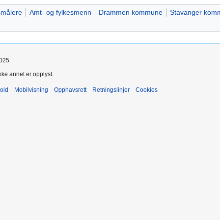
smålere
Amt- og fylkesmenn
Drammen kommune
Stavanger kom
2025.
kke annet er opplyst.
old
Mobilvisning
Opphavsrett
Retningslinjer
Cookies