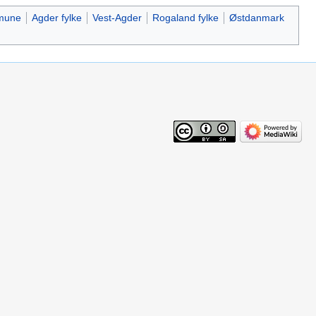
mune
Agder fylke
Vest-Agder
Rogaland fylke
Østdanmark