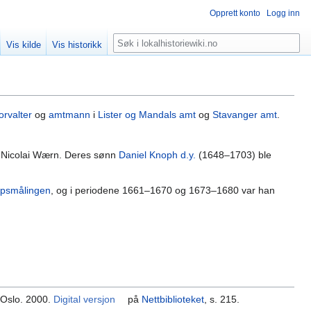
Opprett konto
Logg inn
Søk
Vis kilde
Vis historikk
orvalter
og
amtmann
i
Lister og Mandals amt
og
Stavanger amt
.
 Nicolai Wærn. Deres sønn
Daniel Knoph d.y.
(1648–1703) ble
ipsmålingen
, og i periodene 1661–1670 og 1673–1680 var han
 Oslo. 2000.
Digital versjon
på
Nettbiblioteket
, s. 215.