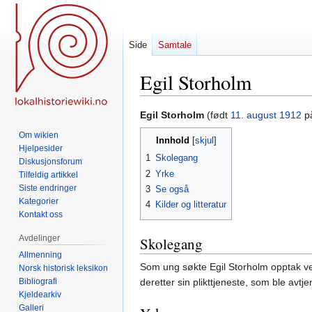
Side
Samtale
Egil Storholm
Hopp
Hopp
Egil Storholm
(født
11. august
1912
på
til
til
Om wikien
Innhold
navigering
søk
Hjelpesider
1
Skolegang
Diskusjonsforum
2
Yrke
Tilfeldig artikkel
Siste endringer
3
Se også
Kategorier
4
Kilder og litteratur
Kontakt oss
Avdelinger
Skolegang
Allmenning
Som ung søkte Egil Storholm opptak ve
Norsk historisk leksikon
Bibliografi
deretter sin plikttjeneste, som ble avtj
Kjeldearkiv
Galleri