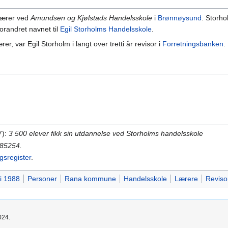
 lærer ved
Amundsen og Kjølstads Handelsskole
i
Brønnøysund
. Storho
orandret navnet til
Egil Storholms Handelsskole
.
r, var Egil Storholm i langt over tretti år revisor i
Forretningsbanken
.
7):
3 500 elever fikk sin utdannelse ved Storholms handelsskole
85254.
ngsregister
.
 i 1988
Personer
Rana kommune
Handelsskole
Lærere
Reviso
024.