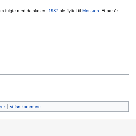
lm fulgte med da skolen i
1937
ble flyttet til
Mosjøen
. Et par år
rer
Vefsn kommune