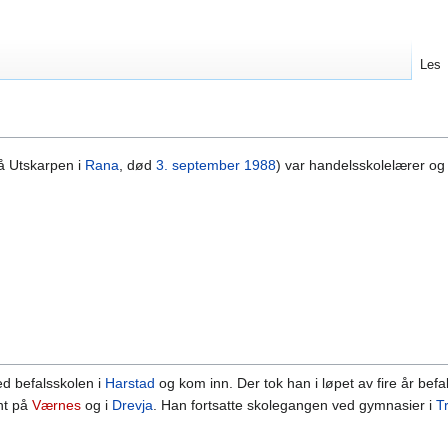
Les
 Utskarpen i
Rana
, død
3. september
1988
) var handelsskolelærer og
d befalsskolen i
Harstad
og kom inn. Der tok han i løpet av fire år b
ent på
Værnes
og i
Drevja
. Han fortsatte skolegangen ved gymnasier i
T