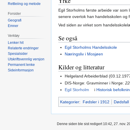
Yrke
Rettleiing og metode
Egil Storholms første arbeide var som
Forsider
senere overtok han handelsskolen og f
Geografi
Ved siden av virket som handelsskolelære
Emner
Verktøy
Se også
Lenker hit
Egil Storholms Handelsskole
Relaterte endringer
Næringsliv i Mosjøen
Spesialsider
Utskriftsvennlig versjon
Permanent lenke
Kilder og litteratur
Sideinformasjon
Helgeland Arbeiderblad (03.12.197
DIS-Norge: Gravminner i Norge:
22
Egil Storholm
i
Historisk befolkni
Kategorier
:
Fødsler i 1912
Dødsfall
Denne siden ble sist redigert 10:42, 27. nov. 2