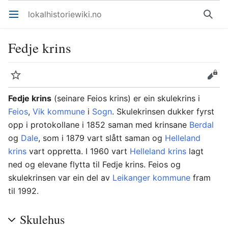
lokalhistoriewiki.no
Åpne hovedmenyen
Søk
Fedje krins
Overvåk
Rediger
Fedje krins
(seinare Feios krins) er ein skulekrins i
Feios
,
Vik kommune
i
Sogn
. Skulekrinsen dukker fyrst
opp i protokollane i 1852 saman med krinsane
Berdal
og
Dale
, som i 1879 vart slått saman og
Helleland
krins
vart oppretta. I 1960 vart
Helleland krins
lagt
ned og elevane flytta til Fedje krins. Feios og
skulekrinsen var ein del av
Leikanger kommune
fram
til 1992.
Skulehus