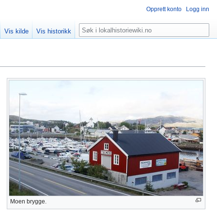
Opprett konto
Logg inn
Søk
Vis kilde
Vis historikk
Moen brygge.