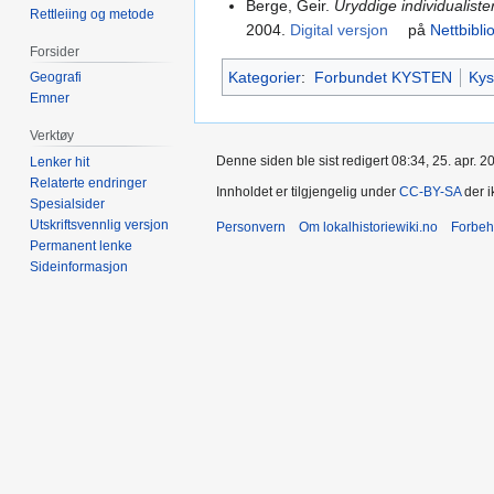
Berge, Geir.
Uryddige individualiste
Rettleiing og metode
2004.
Digital versjon
på
Nettbibli
Forsider
Kategorier
:
Forbundet KYSTEN
Kys
Geografi
Emner
Verktøy
Denne siden ble sist redigert 08:34, 25. apr. 2
Lenker hit
Relaterte endringer
Innholdet er tilgjengelig under
CC-BY-SA
der i
Spesialsider
Utskriftsvennlig versjon
Personvern
Om lokalhistoriewiki.no
Forbeh
Permanent lenke
Sideinformasjon