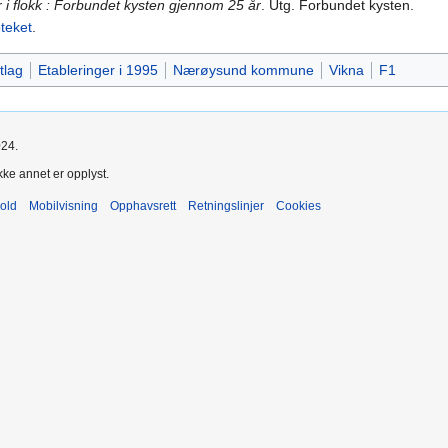
r i flokk : Forbundet kysten gjennom 25 år
. Utg. Forbundet kysten.
oteket
.
tlag
Etableringer i 1995
Nærøysund kommune
Vikna
F1
024.
kke annet er opplyst.
old
Mobilvisning
Opphavsrett
Retningslinjer
Cookies