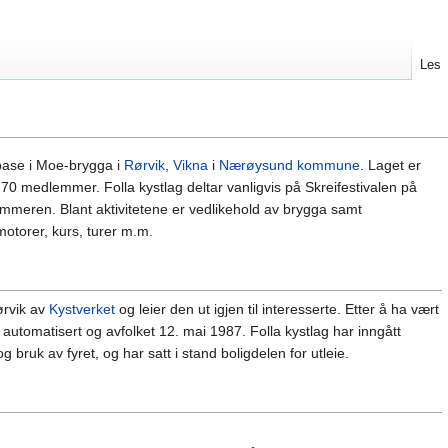
Les
base i Moe-brygga i
Rørvik
,
Vikna
i
Nærøysund kommune
. Laget er
70 medlemmer. Folla kystlag deltar vanligvis på Skreifestivalen på
meren. Blant aktivitetene er vedlikehold av brygga samt
otorer, kurs, turer m.m.
ørvik av
Kystverket
og leier den ut igjen til interesserte. Etter å ha vært
 automatisert og avfolket 12. mai 1987. Folla kystlag har inngått
bruk av fyret, og har satt i stand boligdelen for utleie.