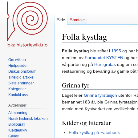
Side
Samtale
Folla kystlag
Hopp
Hopp
Folla kystlag
ble stiftet i
1995
og har 
til
til
medlem av
Forbundet KYSTEN
og har 
Om wikien
navigering
søk
vårparten og på
Hurtigrutas
dag om som
Hjelpesider
restaurering og bevaring av gamle båtm
Diskusjonsforum
Tilfeldig artikkel
Grinna fyr
Siste endringer
Kategorier
Kontakt oss
Laget leier
Grinna fyrstasjon
utenfor R
bemannet i 83 år, ble Grinna fyrstasjon
Avdelinger
avtale med Kystverket om vedlikehold og 
Allmenning
Norsk historisk leksikon
Kilder og litteratur
Bibliografi
Kjeldearkiv
Folla kystlag på Facebook.
Galleri