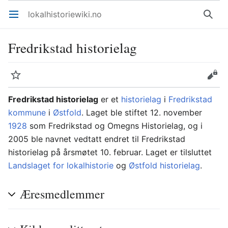
lokalhistoriewiki.no
Åpne hovedmenyen
Søk
Fredrikstad historielag
Overvåk
Rediger
Fredrikstad historielag
er et
historielag
i
Fredrikstad
kommune
i
Østfold
. Laget ble stiftet 12. november
1928
som Fredrikstad og Omegns Historielag, og i
2005 ble navnet vedtatt endret til Fredrikstad
historielag på årsmøtet 10. februar. Laget er tilsluttet
Landslaget for lokalhistorie
og
Østfold historielag
.
Æresmedlemmer