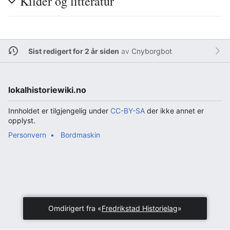
Kilder og litteratur
Sist redigert for 2 år siden
av
Cnyborgbot
lokalhistoriewiki.no
Innholdet er tilgjengelig under
CC-BY-SA
der ikke annet er
opplyst.
Personvern
Bordmaskin
Omdirigert fra «
Fredrikstad Historielag
»