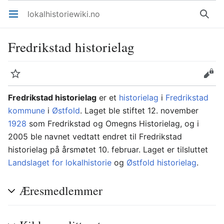
lokalhistoriewiki.no
Åpne hovedmenyen
Søk
Fredrikstad historielag
Overvåk
Rediger
Fredrikstad historielag
er et
historielag
i
Fredrikstad
kommune
i
Østfold
. Laget ble stiftet 12. november
1928
som Fredrikstad og Omegns Historielag, og i
2005 ble navnet vedtatt endret til Fredrikstad
historielag på årsmøtet 10. februar. Laget er tilsluttet
Landslaget for lokalhistorie
og
Østfold historielag
.
Æresmedlemmer