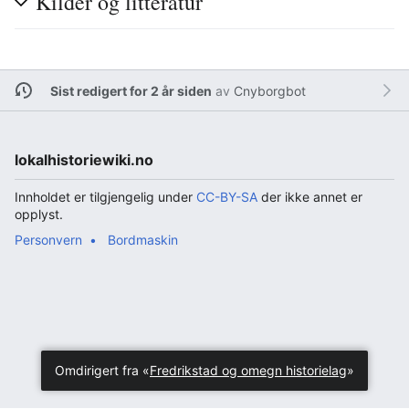
Kilder og litteratur
Sist redigert for 2 år siden
av
Cnyborgbot
lokalhistoriewiki.no
Innholdet er tilgjengelig under
CC-BY-SA
der ikke annet er
opplyst.
Personvern
Bordmaskin
Omdirigert fra «
Fredrikstad og omegn historielag
»