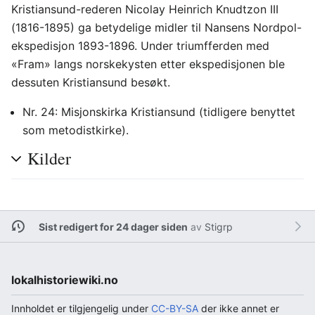
Kristiansund-rederen Nicolay Heinrich Knudtzon III
(1816-1895) ga betydelige midler til Nansens Nordpol-
ekspedisjon 1893-1896. Under triumfferden med
«Fram» langs norskekysten etter ekspedisjonen ble
dessuten Kristiansund besøkt.
Nr. 24: Misjonskirka Kristiansund (tidligere benyttet
som metodistkirke).
Kilder
Sist redigert for 24 dager siden
av
Stigrp
lokalhistoriewiki.no
Innholdet er tilgjengelig under
CC-BY-SA
der ikke annet er