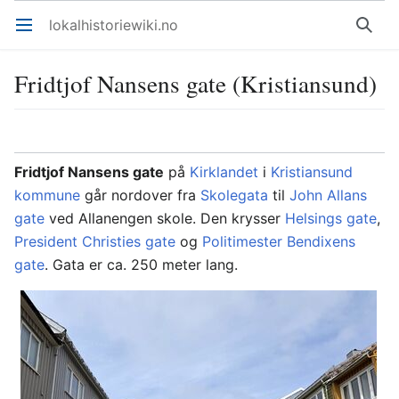
lokalhistoriewiki.no
Åpne hovedmenyen
Søk
Fridtjof Nansens gate (Kristiansund)
Overvåk
Rediger
Fridtjof Nansens gate
på
Kirklandet
i
Kristiansund
kommune
går nordover fra
Skolegata
til
John Allans
gate
ved Allanengen skole. Den krysser
Helsings gate
,
President Christies gate
og
Politimester Bendixens
gate
. Gata er ca. 250 meter lang.