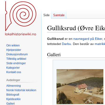
Side
Samtale
Gulliksrud (Øvre Eik
Hopp
Hopp
Gulliksrud
er en
navnegard på Eiker
,
til
til
tettstedet
Darbu
. Den består av
matrik
Om wikien
navigering
søk
Hjelpesider
Galleri
Diskusjonsforum
Tilfeldig artikkel
Siste endringer
Kategorier
Kontakt oss
Avdelinger
Allmenning
Norsk historisk leksikon
Bibliografi
Kjeldearkiv
Galleri