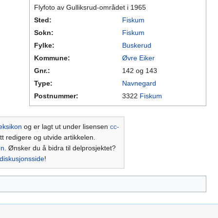
Flyfoto av Gulliksrud-området i 1965
Sted:
Fiskum
Sokn:
Fiskum
Fylke:
Buskerud
Kommune:
Øvre Eiker
Gnr.:
142 og 143
Type:
Navnegard
Postnummer:
3322
Fiskum
eksikon
og er lagt ut under lisensen
cc-
tt redigere og utvide artikkelen.
en
. Ønsker du å bidra til delprosjektet?
diskusjonsside
!