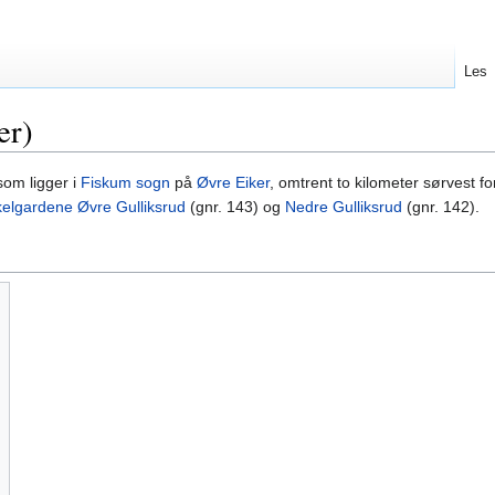
Les
er)
 som ligger i
Fiskum sogn
på
Øvre Eiker
, omtrent to kilometer sørvest fo
kelgardene
Øvre Gulliksrud
(gnr. 143) og
Nedre Gulliksrud
(gnr. 142).