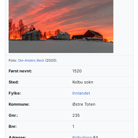
Foto:
Ole-Anders Beck
(2020).
Først nevnt:
1520
Sted:
Kolbu sokn
Fylke:
Innlandet
Kommune:
Østre Toten
Gnr.:
235
Bnr:
1
Adresse:
Kolbulinna
84