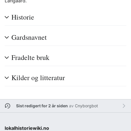
Langaard.
Historie
Gardsnavnet
Fradelte bruk
Kilder og litteratur
Sist redigert for 2 år siden
av
Cnyborgbot
lokalhistoriewiki.no