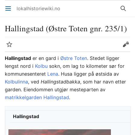
lokalhistoriewiki.no
Åpne hovedmenyen
Søk
Hallingstad (Østre Toten gnr. 235/1)
Overvåk
Rediger
Hallingstad
er en gard i
Østre Toten
. Stedet ligger
lengst nord i
Kolbu
sokn, om lag to kilometer sør for
kommunesenteret
Lena
. Husa ligger på østsida av
Kolbulinna
, ved
Hallingstadbakka
, som har navn etter
garden. Eiendommen utgjør mesteparten av
matrikkelgarden
Hallingstad
.
Hallingstad