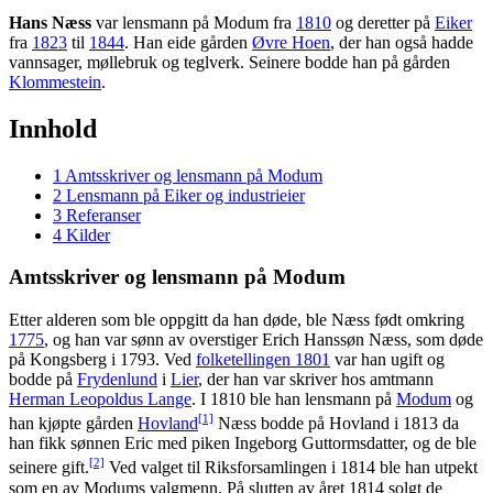
Hans Næss
var lensmann på Modum fra
1810
og deretter på
Eiker
fra
1823
til
1844
. Han eide gården
Øvre Hoen
, der han også hadde
vannsager, møllebruk og teglverk. Seinere bodde han på gården
Klommestein
.
Innhold
1
Amtsskriver og lensmann på Modum
2
Lensmann på Eiker og industrieier
3
Referanser
4
Kilder
Amtsskriver og lensmann på Modum
Etter alderen som ble oppgitt da han døde, ble Næss født omkring
1775
, og han var sønn av overstiger Erich Hanssøn Næss, som døde
på Kongsberg i 1793. Ved
folketellingen 1801
var han ugift og
bodde på
Frydenlund
i
Lier
, der han var skriver hos amtmann
Herman Leopoldus Lange
. I 1810 ble han lensmann på
Modum
og
[1]
han kjøpte gården
Hovland
Næss bodde på Hovland i 1813 da
han fikk sønnen Eric med piken Ingeborg Guttormsdatter, og de ble
[2]
seinere gift.
Ved valget til Riksforsamlingen i 1814 ble han utpekt
som en av Modums valgmenn. På slutten av året 1814 solgt de