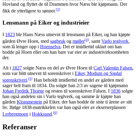
Hovland og flyttet de til Drammen hvor Næss ble kjøpmann. Der
[3]
fikk de ytterligere to sønner.
Lensmann på Eiker og industrieier
I
1823
ble Hans Næss utnevnt til lensmann på Eiker, og han kjøpte
[4]
gården Øvre Hoen, med
sagbruk
og
møller
, samt
Varlo teglverk
,
som lå lenger opp i
Hoenselva
. Det er imidlertid uklart om han
bodde på Hoen eller om han bare var eier av industrivirksomheten
der.
Alt i
1827
solgte Næss en del av Øvre Hoen til
Carl Valentin Falsen
,
som var blitt utnevnt til sorenskriver i
Eiker, Modum og Sigdal
[5]
sorenskriveri
.
Han beholdt imidlertid en andel av gården med
sager helt fram til 1834. Da solgte han 2/3 av sagene til kjøpmann
Johan Fredrik Thorne
og resten til sorenskriver Falsen. I
1836
solgte
han også andelen sin i Varlo teglverk, og samme år kjøpte han
gården
Klommestein
på Eiker, der han bodde de siste ti årene av sitt
liv. Ifølge 1838-matrikkelen var han også eier av ekserserplassen
[6]
Lerbergmoen
i
Hokksund
.
Referanser