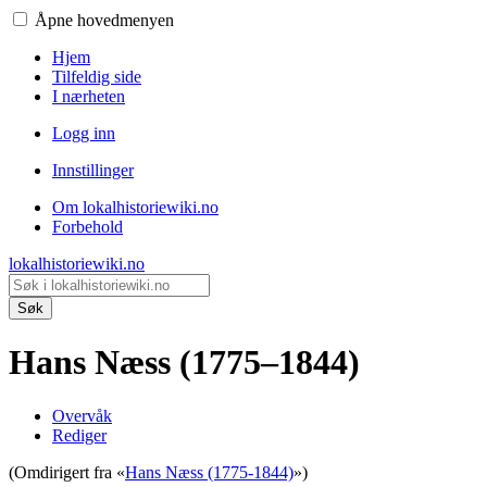
Åpne hovedmenyen
Hjem
Tilfeldig side
I nærheten
Logg inn
Innstillinger
Om lokalhistoriewiki.no
Forbehold
lokalhistoriewiki.no
Søk
Hans Næss (1775–1844)
Overvåk
Rediger
(Omdirigert fra «
Hans Næss (1775-1844)
»)