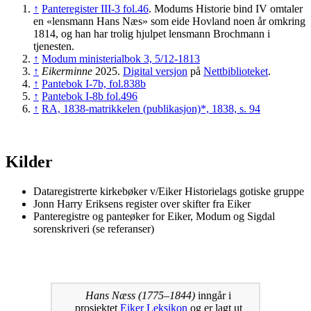
↑
Panteregister III-3 fol.46
. Modums Historie bind IV omtaler
en «lensmann Hans Næs» som eide Hovland noen år omkring
1814, og han har trolig hjulpet lensmann Brochmann i
tjenesten.
↑
Modum ministerialbok 3, 5/12-1813
↑
Eikerminne
2025.
Digital versjon
på
Nettbiblioteket
.
↑
Pantebok I-7b, fol.838b
↑
Pantebok I-8b fol.496
↑
RA, 1838-matrikkelen (publikasjon)*, 1838, s. 94
Kilder
Dataregistrerte kirkebøker v/Eiker Historielags gotiske gruppe
Jonn Harry Eriksens register over skifter fra Eiker
Panteregistre og panteøker for Eiker, Modum og Sigdal
sorenskriveri (se referanser)
Hans Næss (1775–1844)
inngår i
prosjektet
Eiker Leksikon
og er lagt ut