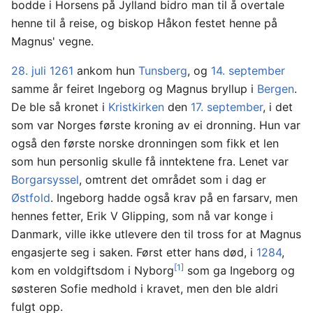
bodde i Horsens på Jylland bidro man til å overtale
henne til å reise, og biskop Håkon festet henne på
Magnus' vegne.
28. juli
1261
ankom hun
Tunsberg
, og
14. september
samme år feiret Ingeborg og Magnus bryllup i
Bergen
.
De ble så kronet i
Kristkirken
den
17. september
, i det
som var Norges første kroning av ei dronning. Hun var
også den første norske dronningen som fikk et len
som hun personlig skulle få inntektene fra. Lenet var
Borgarsyssel
, omtrent det området som i dag er
Østfold
. Ingeborg hadde også krav på en farsarv, men
hennes fetter, Erik V Glipping, som nå var konge i
Danmark, ville ikke utlevere den til tross for at Magnus
engasjerte seg i saken. Først etter hans død, i
1284
,
[1]
kom en voldgiftsdom i Nyborg
som ga Ingeborg og
søsteren Sofie medhold i kravet, men den ble aldri
fulgt opp.