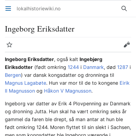
lokalhistoriewiki.no
Åpne hovedmenyen
Søk
Ingeborg Eriksdatter
Overvåk
Rediger
Ingeborg Eriksdatter
, også kalt
Ingebjørg
Eiriksdotter
(født omkring
1244
i
Danmark
, død
1287
i
Bergen
) var dansk kongsdatter og dronninga til
Magnus Lagabøte
. Hun var mor til de to kongene
Eirik
II Magnusson
og
Håkon V Magnusson
.
Ingeborg var datter av Erik 4 Plovpenning av Danmark
og dronning Jutta. Hun skal ha vært omkring seks år
gammel da faren ble drept, så man antar at hun ble
født omkring 1244. Moren flyttet til sin slekt i Sachsen,
men som kongsdatter ble Ingeborg værende i