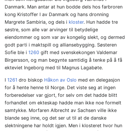
Danmark. Man antar at hun bodde dels hos farbroren
kong Kristoffer I av Danmark og hans dronning
Margrete Sambiria, og dels i
kloster
. Hun hadde tre
søstre, som alle var arvinger til betydelige
eiendommer og som var av kongelig slekt, og dermed
godt parti i maktspill og alliansebygging. Søsteren
Sofie ble i
1260
gift med svenskekongen Valdemar
Birgersson, og man begynte samtidig å tenke på å få
ekteviet Ingeborg med til Magnus Lagabøte.
I
1261
dro biskop
Håkon av Oslo
med en delegasjon
for å hente henne til Norge. Det viste seg at ingen
forberedelser var gjort, for selv om det hadde blitt
forhandlet om ekteskap hadde man ikke noe formelt
samtykke. Morfaren Albrecht av Sachsen ville ikke
blande seg inne, og det ser ut til at de danske
slektningene har holdt igjen. Men i klosteret hvor hun