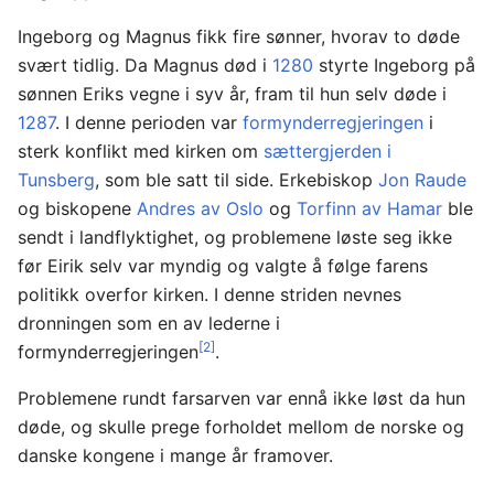
Ingeborg og Magnus fikk fire sønner, hvorav to døde
svært tidlig. Da Magnus død i
1280
styrte Ingeborg på
sønnen Eriks vegne i syv år, fram til hun selv døde i
1287
. I denne perioden var
formynderregjeringen
i
sterk konflikt med kirken om
sættergjerden i
Tunsberg
, som ble satt til side. Erkebiskop
Jon Raude
og biskopene
Andres av Oslo
og
Torfinn av Hamar
ble
sendt i landflyktighet, og problemene løste seg ikke
før Eirik selv var myndig og valgte å følge farens
politikk overfor kirken. I denne striden nevnes
dronningen som en av lederne i
[2]
formynderregjeringen
.
Problemene rundt farsarven var ennå ikke løst da hun
døde, og skulle prege forholdet mellom de norske og
danske kongene i mange år framover.