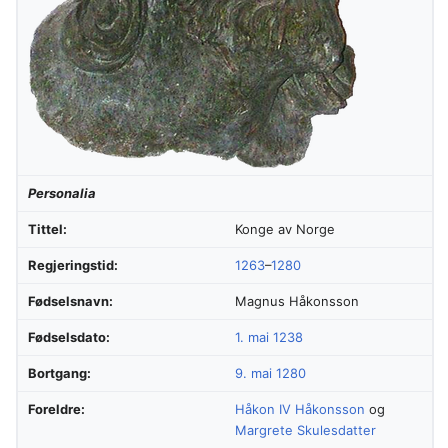
Personalia
Tittel:
Konge av Norge
Regjeringstid:
1263
–
1280
Fødselsnavn:
Magnus Håkonsson
Fødselsdato:
1. mai
1238
Bortgang:
9. mai
1280
Foreldre:
Håkon IV Håkonsson
og
Margrete Skulesdatter