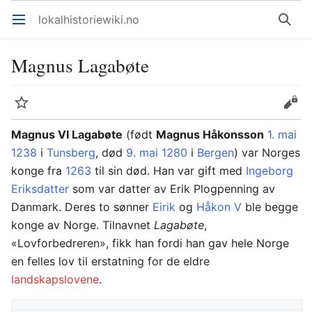
lokalhistoriewiki.no
Åpne hovedmenyen
Søk
Magnus Lagabøte
Overvåk
Rediger
Magnus VI Lagabøte
(født
Magnus Håkonsson
1. mai
1238
i
Tunsberg
, død
9. mai
1280
i
Bergen
) var Norges
konge fra
1263
til sin død. Han var gift med
Ingeborg
Eriksdatter
som var datter av Erik Plogpenning av
Danmark. Deres to sønner
Eirik
og
Håkon V
ble begge
konge av Norge. Tilnavnet
Lagabøte
,
«Lovforbedreren», fikk han fordi han gav hele Norge
en felles lov til erstatning for de eldre
landskapslovene
.