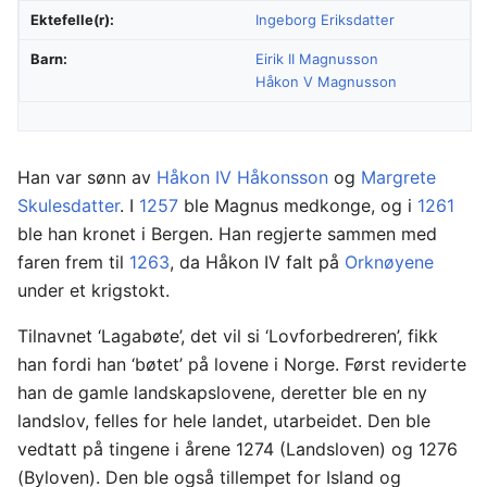
Ektefelle(r):
Ingeborg Eriksdatter
Barn:
Eirik II Magnusson
Håkon V Magnusson
Han var sønn av
Håkon IV Håkonsson
og
Margrete
Skulesdatter
. I
1257
ble Magnus medkonge, og i
1261
ble han kronet i Bergen. Han regjerte sammen med
faren frem til
1263
, da Håkon IV falt på
Orknøyene
under et krigstokt.
Tilnavnet ‘Lagabøte’, det vil si ‘Lovforbedreren’, fikk
han fordi han ‘bøtet’ på lovene i Norge. Først reviderte
han de gamle landskapslovene, deretter ble en ny
landslov, felles for hele landet, utarbeidet. Den ble
vedtatt på tingene i årene 1274 (Landsloven) og 1276
(Byloven). Den ble også tillempet for Island og