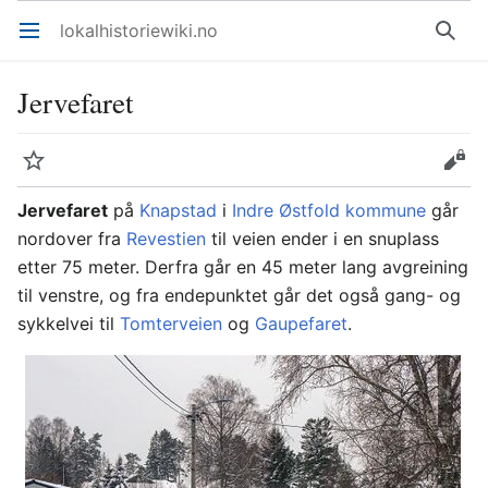
lokalhistoriewiki.no
Åpne hovedmenyen
Søk
Jervefaret
Overvåk
Rediger
Jervefaret
på
Knapstad
i
Indre Østfold kommune
går
nordover fra
Revestien
til veien ender i en snuplass
etter 75 meter. Derfra går en 45 meter lang avgreining
til venstre, og fra endepunktet går det også gang- og
sykkelvei til
Tomterveien
og
Gaupefaret
.