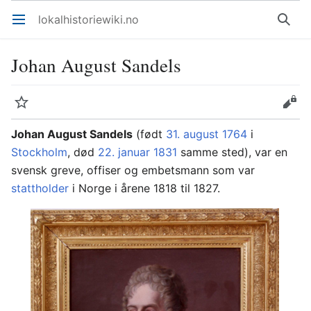
lokalhistoriewiki.no
Åpne hovedmenyen
Søk
Johan August Sandels
Overvåk
Rediger
Johan August Sandels
(født
31. august
1764
i
Stockholm
, død
22. januar
1831
samme sted), var en
svensk greve, offiser og embetsmann som var
stattholder
i Norge i årene 1818 til 1827.