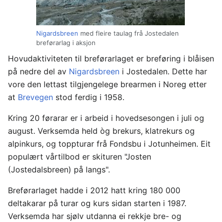
Nigardsbreen
med fleire taulag frå Jostedalen
breførarlag i aksjon
Hovudaktiviteten til breførarlaget er breføring i blåisen
på nedre del av
Nigardsbreen
i Jostedalen. Dette har
vore den lettast tilgjengelege brearmen i Noreg etter
at
Brevegen
stod ferdig i 1958.
Kring 20 førarar er i arbeid i hovedsesongen i juli og
august. Verksemda held òg brekurs, klatrekurs og
alpinkurs, og toppturar frå Fondsbu i Jotunheimen. Eit
populært vårtilbod er skituren "Josten
(Jostedalsbreen) på langs".
Breførarlaget hadde i 2012 hatt kring 180 000
deltakarar på turar og kurs sidan starten i 1987.
Verksemda har sjølv utdanna ei rekkje bre- og