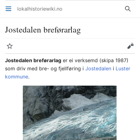
lokalhistoriewiki.no
Åpne hovedmenyen
Søk
Jostedalen breførarlag
Overvåk
Rediger
Jostedalen breførarlag
er ei verksemd (skipa 1987)
som driv med bre- og fjellføring i
Jostedalen
i
Luster
kommune
.