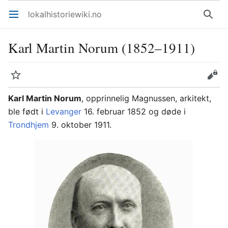
lokalhistoriewiki.no
Åpne hovedmenyen
Søk
Karl Martin Norum (1852–1911)
Overvåk
Rediger
Karl Martin Norum
, opprinnelig Magnussen, arkitekt,
ble født i
Levanger
16. februar 1852 og døde i
Trondhjem
9. oktober 1911.