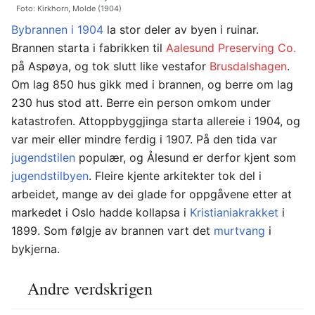
Foto: Kirkhorn, Molde (1904)
Bybrannen i 1904
la stor deler av byen i ruinar.
Brannen starta i fabrikken til
Aalesund Preserving Co.
på Aspøya, og tok slutt like vestafor
Brusdalshagen
.
Om lag 850 hus gikk med i brannen, og berre om lag
230 hus stod att. Berre ein person omkom under
katastrofen. Attoppbyggjinga starta allereie i 1904, og
var meir eller mindre ferdig i 1907. På den tida var
jugendstilen
populær, og Ålesund er derfor kjent som
jugendstilbyen
. Fleire kjente arkitekter tok del i
arbeidet, mange av dei glade for oppgåvene etter at
markedet i Oslo hadde kollapsa i
Kristianiakrakket
i
1899. Som følgje av brannen vart det
murtvang
i
bykjerna.
Andre verdskrigen