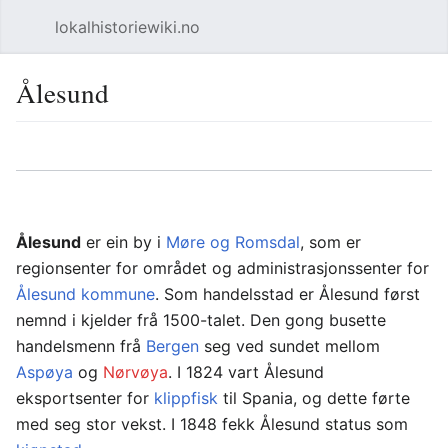
lokalhistoriewiki.no
Åpne hovedmenyen
Søk
Ålesund
Overvåk
Rediger
Ålesund
er ein by i
Møre og Romsdal
, som er
regionsenter for området og administrasjonssenter for
Ålesund kommune
. Som handelsstad er Ålesund først
nemnd i kjelder frå 1500-talet. Den gong busette
handelsmenn frå
Bergen
seg ved sundet mellom
Aspøya
og
Nørvøya
. I 1824 vart Ålesund
eksportsenter for
klippfisk
til Spania, og dette førte
med seg stor vekst. I 1848 fekk Ålesund status som